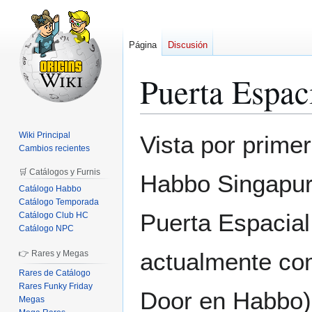
Página
Discusión
Puerta Espac
Ir
Ir
Wiki Principal
Vista por prime
a
a
Cambios recientes
la
la
🛒 Catálogos y Furnis
Habbo Singapur 
navegación
búsqueda
Catálogo Habbo
Catálogo Temporada
Puerta Espacial
Catálogo Club HC
Catálogo NPC
actualmente co
👉 Rares y Megas
Rares de Catálogo
Rares Funky Friday
Door en Habbo)
Megas