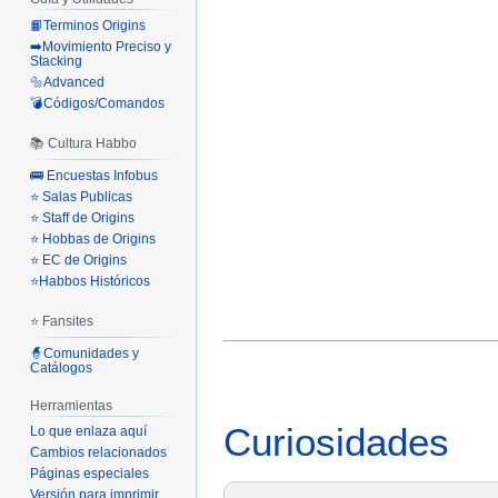
📙Terminos Origins
➡️Movimiento Preciso y
Stacking
🔩Advanced
💣Códigos/Comandos
📚 Cultura Habbo
🚌 Encuestas Infobus
⭐ Salas Publicas
⭐ Staff de Origins
⭐ Hobbas de Origins
⭐ EC de Origins
⭐Habbos Históricos
⭐ Fansites
🧙Comunidades y
Catálogos
Herramientas
Curiosidades
Lo que enlaza aquí
Cambios relacionados
Páginas especiales
Versión para imprimir