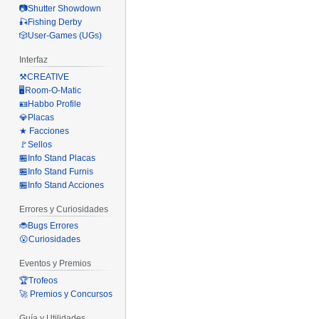
📷Shutter Showdown
🎣Fishing Derby
🎲User-Games (UGs)
Interfaz
⚒️CREATIVE
🖥️Room-O-Matic
🪪Habbo Profile
💎Placas
★ Facciones
🚩Sellos
🏪Info Stand Placas
🏪Info Stand Furnis
🏪Info Stand Acciones
Errores y Curiosidades
🐞Bugs Errores
😮Curiosidades
Eventos y Premios
🏆Trofeos
🚀 Premios y Concursos
Guía y Utilidades