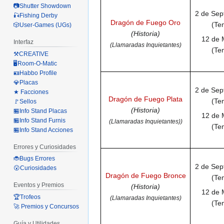
📷Shutter Showdown
2 de Sep
🎣Fishing Derby
Dragón de Fuego Oro
(Te
🎲User-Games (UGs)
(Historia)
12 de 
Interfaz
(Llamaradas Inquietantes)
(Te
⚒️CREATIVE
🖥️Room-O-Matic
🪪Habbo Profile
💎Placas
2 de Sep
★ Facciones
Dragón de Fuego Plata
(Te
🚩Sellos
(Historia)
🏪Info Stand Placas
12 de 
🏪Info Stand Furnis
(Llamaradas Inquietantes))
(Te
🏪Info Stand Acciones
Errores y Curiosidades
🐞Bugs Errores
2 de Sep
😮Curiosidades
Dragón de Fuego Bronce
(Te
Eventos y Premios
(Historia)
12 de 
🏆Trofeos
(Llamaradas Inquietantes)
(Te
🚀 Premios y Concursos
Guía y Utilidades