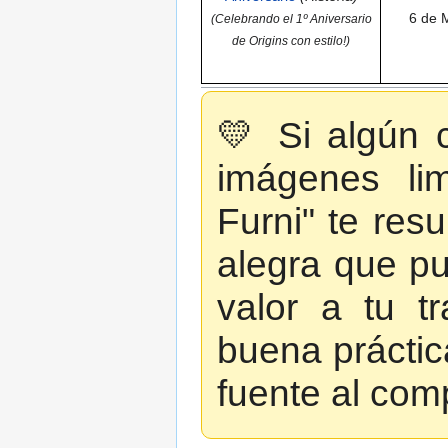
6 de 
(Celebrando el 1º Aniversario
de Origins con estilo!)
💛 Si algún c
imágenes lim
Furni" te resu
alegra que p
valor a tu t
buena prácti
fuente al comp