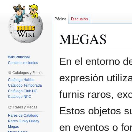
Página
Discusión
MEGAS
Ir
Ir
Wiki Principal
En el entorno d
a
a
Cambios recientes
la
la
🛒 Catálogos y Furnis
expresión utiliz
navegación
búsqueda
Catálogo Habbo
Catálogo Temporada
furnis raros, exc
Catálogo Club HC
Catálogo NPC
Estos objetos 
👉 Rares y Megas
Rares de Catálogo
Rares Funky Friday
en eventos o fo
Megas