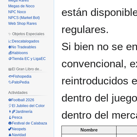
Mega Rares
Megas de Noco
están disponibl
NPC Noco
NPCS (Market Bot)
Web Shop Rares
regulares.
✨ Objetos Especiales
📈Descatalogados
Si bien no se e
⛔No Tradeables
💰Habloons
🪙Tienda EC y LigaEC
convencional, e
📖El Gran Libro de...
🐟Fishopedia
reintroducidos 
🦆PatoPedia
Actividades
dentro del jueg
⚽Football 2026
🎈El Jubileo del Color
dentro del merc
👨‍🌾Jardinería
🪝Pesca
🎃Festival de Calabaza
🦖Neopets
Nombre
🎄Navidad