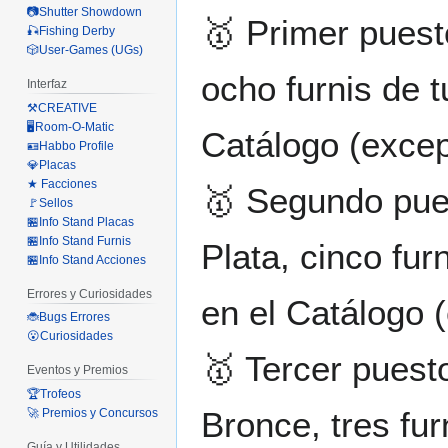
📷Shutter Showdown
🥇 Primer puest
🎣Fishing Derby
🎲User-Games (UGs)
ocho furnis de 
Interfaz
⚒️CREATIVE
🖥️Room-O-Matic
Catálogo (excep
🪪Habbo Profile
💎Placas
★ Facciones
🥇 Segundo pues
🚩Sellos
🏪Info Stand Placas
🏪Info Stand Furnis
Plata, cinco fu
🏪Info Stand Acciones
Errores y Curiosidades
en el Catálogo 
🐞Bugs Errores
😮Curiosidades
🥇 Tercer puest
Eventos y Premios
🏆Trofeos
Bronce, tres fu
🚀 Premios y Concursos
Guía y Utilidades