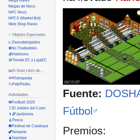
Mega Rares
Megas de Noco
NPC Noco
NPCS (Market Bot)
Web Shop Rares
✨ Objetos Especiales
📈Descatalogados
⛔No Tradeables
💰Habloons
🪙Tienda EC y LigaEC
📖El Gran Libro de...
🐟Fishopedia
🦆PatoPedia
Fuente:
DOSHA
Actividades
⚽Football 2026
Fútbol
🎈El Jubileo del Color
👨‍🌾Jardinería
🪝Pesca
🎃Festival de Calabaza
Premios:
🦖Neopets
🎄Navidad