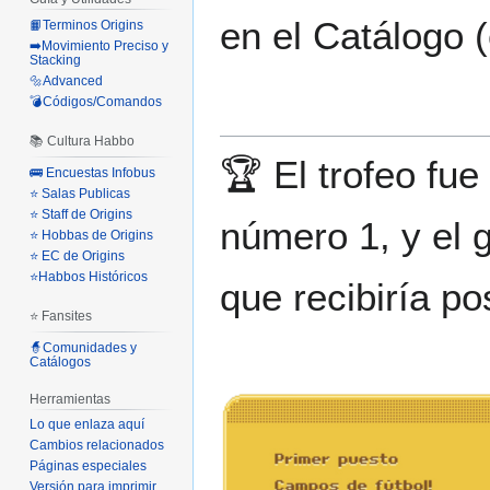
en el Catálogo 
📙Terminos Origins
➡️Movimiento Preciso y
Stacking
🔩Advanced
💣Códigos/Comandos
📚 Cultura Habbo
🏆 El trofeo fu
🚌 Encuestas Infobus
⭐ Salas Publicas
⭐ Staff de Origins
número 1, y el 
⭐ Hobbas de Origins
⭐ EC de Origins
⭐Habbos Históricos
que recibiría po
⭐ Fansites
🧙Comunidades y
Catálogos
Herramientas
Lo que enlaza aquí
Cambios relacionados
Páginas especiales
Versión para imprimir