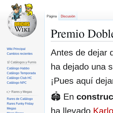
Página
Discusión
Premio Doble
Ir
Ir
Wiki Principal
Antes de dejar d
a
a
Cambios recientes
la
la
🛒 Catálogos y Furnis
ha dejado una s
navegación
búsqueda
Catálogo Habbo
Catálogo Temporada
¡Pues aquí deja
Catálogo Club HC
Catálogo NPC
👉 Rares y Megas
🏟️ En
construc
Rares de Catálogo
Rares Funky Friday
ha llevado
Karl
Megas