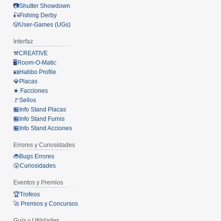
📷Shutter Showdown
🎣Fishing Derby
🎲User-Games (UGs)
Interfaz
⚒️CREATIVE
🖥️Room-O-Matic
🪪Habbo Profile
💎Placas
★ Facciones
🚩Sellos
🏪Info Stand Placas
🏪Info Stand Furnis
🏪Info Stand Acciones
Errores y Curiosidades
🐞Bugs Errores
😮Curiosidades
Eventos y Premios
🏆Trofeos
🚀 Premios y Concursos
Guía y Utilidades