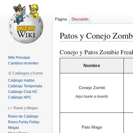
Página
Discusión
Patos y Conejo Zomb
Conejo y Patos Zombie Frea
Ir
Ir
a
a
Wiki Principal
Cambios recientes
la
la
Nombre
navegación
búsqueda
🛒 Catálogos y Furnis
Catálogo Habbo
Catálogo Temporada
Conejo Zombi
Catálogo Club HC
Aqui huele a muerto
Catálogo NPC
👉 Rares y Megas
Rares de Catálogo
Rares Funky Friday
Pato Mago
Megas