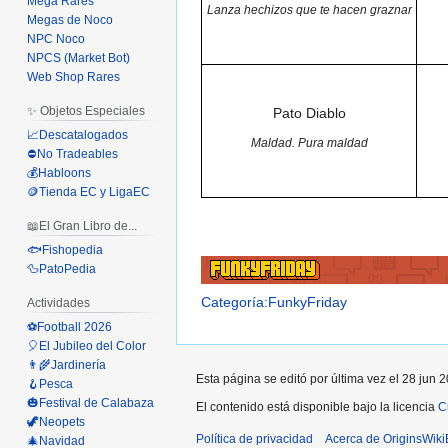
Mega Rares
Lanza hechizos que te hacen graznar
Megas de Noco
NPC Noco
NPCS (Market Bot)
Web Shop Rares
✨ Objetos Especiales
Pato Diablo
📈Descatalogados
Maldad. Pura maldad
⛔No Tradeables
💰Habloons
🪙Tienda EC y LigaEC
📖El Gran Libro de...
🐟Fishopedia
🦆PatoPedia
Categoría:FunkyFriday
Actividades
⚽Football 2026
🎈El Jubileo del Color
👨‍🌾Jardinería
Esta página se editó por última vez el 28 jun 2
🪝Pesca
🎃Festival de Calabaza
El contenido está disponible bajo la licencia
C
🦖Neopets
Política de privacidad
Acerca de OriginsWik
🎄Navidad