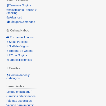
📙Terminos Origins
➡️Movimiento Preciso y
Stacking
🔩Advanced
💣Códigos/Comandos
📚 Cultura Habbo
🚌 Encuestas Infobus
⭐ Salas Publicas
⭐ Staff de Origins
⭐ Hobbas de Origins
⭐ EC de Origins
⭐Habbos Históricos
⭐ Fansites
🧙Comunidades y
Catálogos
Herramientas
Lo que enlaza aquí
Cambios relacionados
Páginas especiales
Versión para imprimir