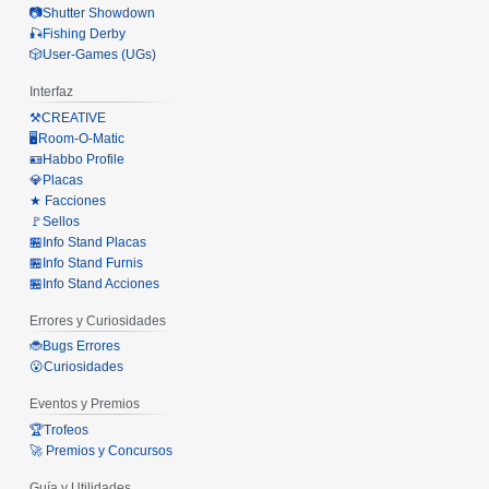
📷Shutter Showdown
🎣Fishing Derby
🎲User-Games (UGs)
Interfaz
⚒️CREATIVE
🖥️Room-O-Matic
🪪Habbo Profile
💎Placas
★ Facciones
🚩Sellos
🏪Info Stand Placas
🏪Info Stand Furnis
🏪Info Stand Acciones
Errores y Curiosidades
🐞Bugs Errores
😮Curiosidades
Eventos y Premios
🏆Trofeos
🚀 Premios y Concursos
Guía y Utilidades