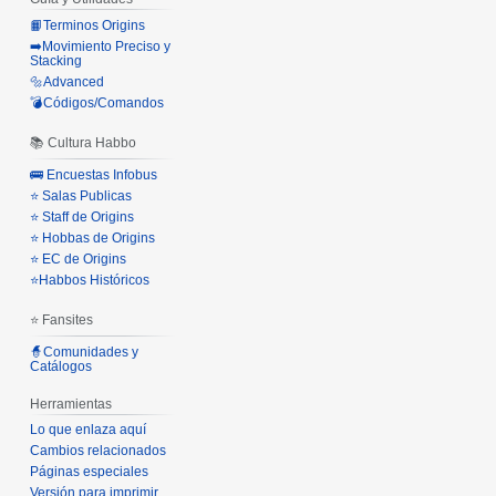
📙Terminos Origins
➡️Movimiento Preciso y
Stacking
🔩Advanced
💣Códigos/Comandos
📚 Cultura Habbo
🚌 Encuestas Infobus
⭐ Salas Publicas
⭐ Staff de Origins
⭐ Hobbas de Origins
⭐ EC de Origins
⭐Habbos Históricos
⭐ Fansites
🧙Comunidades y
Catálogos
Herramientas
Lo que enlaza aquí
Cambios relacionados
Páginas especiales
Versión para imprimir