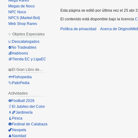
Mega Rares
Megas de Noco
Esta página se editó por última vez el 25 abr 
NPC Noco
NPCS (Market Bot)
El contenido está disponible bajo la licencia
C
Web Shop Rares
Política de privacidad
Acerca de OriginsWik
✨ Objetos Especiales
📈Descatalogados
⛔No Tradeables
💰Habloons
🪙Tienda EC y LigaEC
📖El Gran Libro de...
🐟Fishopedia
🦆PatoPedia
Actividades
⚽Football 2026
🎈El Jubileo del Color
👨‍🌾Jardinería
🪝Pesca
🎃Festival de Calabaza
🦖Neopets
🎄Navidad