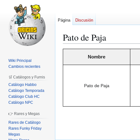
Página
Discusión
Pato de Paja
Ir
Ir
Nombre
a
a
Wiki Principal
la
la
Cambios recientes
navegación
búsqueda
🛒 Catálogos y Furnis
Catálogo Habbo
Pato de Paja
Catálogo Temporada
Catálogo Club HC
Catálogo NPC
👉 Rares y Megas
Rares de Catálogo
Rares Funky Friday
Megas