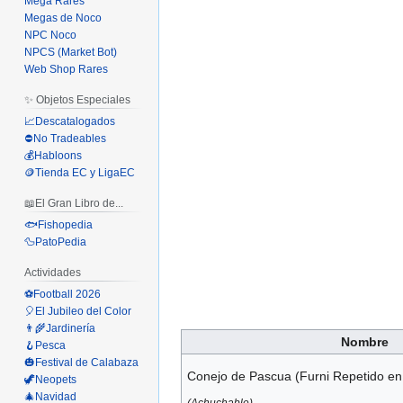
Mega Rares
Megas de Noco
NPC Noco
NPCS (Market Bot)
Web Shop Rares
✨ Objetos Especiales
📈Descatalogados
⛔No Tradeables
💰Habloons
🪙Tienda EC y LigaEC
📖El Gran Libro de...
🐟Fishopedia
🦆PatoPedia
Actividades
⚽Football 2026
🎈El Jubileo del Color
👨‍🌾Jardinería
Nombre
🪝Pesca
🎃Festival de Calabaza
Conejo de Pascua (Furni Repetido e
🦖Neopets
🎄Navidad
(Achuchable)