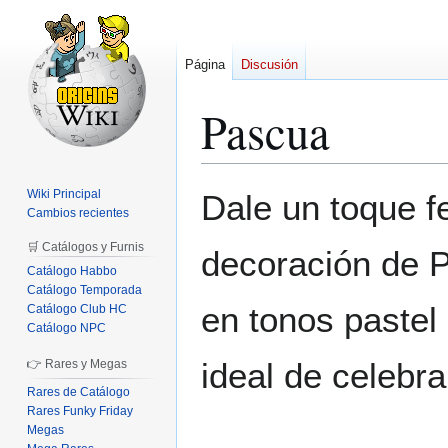
Página
Discusión
Pascua
Ir
Ir
Wiki Principal
Dale un toque fe
a
a
Cambios recientes
la
la
🛒 Catálogos y Furnis
decoración de P
navegación
búsqueda
Catálogo Habbo
Catálogo Temporada
en tonos pastel
Catálogo Club HC
Catálogo NPC
ideal de celebr
👉 Rares y Megas
Rares de Catálogo
Rares Funky Friday
Megas