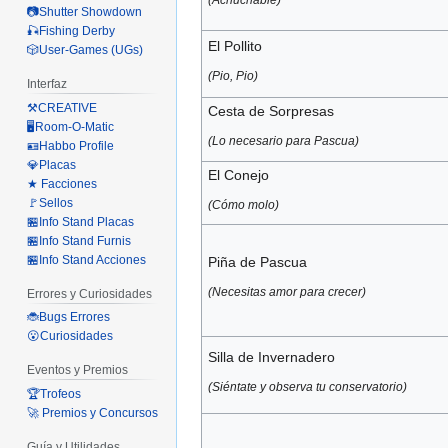
📷Shutter Showdown
🎣Fishing Derby
El Pollito
🎲User-Games (UGs)
(Pio, Pio)
Interfaz
⚒️CREATIVE
Cesta de Sorpresas
🖥️Room-O-Matic
(Lo necesario para Pascua)
🪪Habbo Profile
💎Placas
El Conejo
★ Facciones
🚩Sellos
(Cómo molo)
🏪Info Stand Placas
🏪Info Stand Furnis
🏪Info Stand Acciones
Piña de Pascua
(Necesitas amor para crecer)
Errores y Curiosidades
🐞Bugs Errores
😮Curiosidades
Silla de Invernadero
Eventos y Premios
(Siéntate y observa tu conservatorio)
🏆Trofeos
🚀 Premios y Concursos
Guía y Utilidades