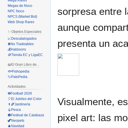
Mega Rares
Megas de Noco
sorpresa entre 
NPC Noco
NPCS (Market Bot)
Web Shop Rares
aunque comparte
✨ Objetos Especiales
📈Descatalogados
presenta un aca
⛔No Tradeables
💰Habloons
🪙Tienda EC y LigaEC
📖El Gran Libro de...
🐟Fishopedia
🦆PatoPedia
Actividades
⚽Football 2026
Visualmente, es
🎈El Jubileo del Color
👨‍🌾Jardinería
🪝Pesca
pixel art: las m
🎃Festival de Calabaza
🦖Neopets
🎄Navidad