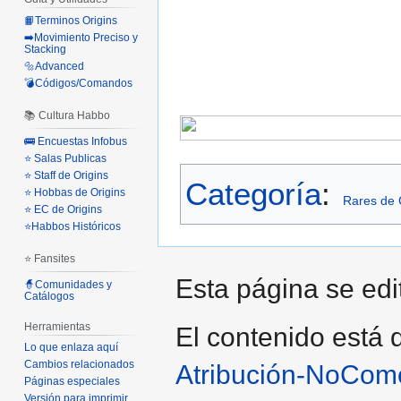
📙Terminos Origins
➡️Movimiento Preciso y
Stacking
🔩Advanced
💣Códigos/Comandos
📚 Cultura Habbo
🚌 Encuestas Infobus
⭐ Salas Publicas
⭐ Staff de Origins
Categoría
:
⭐ Hobbas de Origins
Rares de 
⭐ EC de Origins
⭐Habbos Históricos
⭐ Fansites
Esta página se edit
🧙Comunidades y
Catálogos
Herramientas
El contenido está d
Lo que enlaza aquí
Cambios relacionados
Atribución-NoCome
Páginas especiales
Versión para imprimir