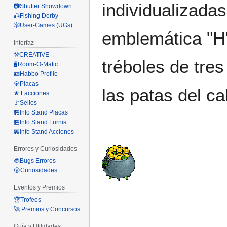
individualizadas
📷Shutter Showdown
🎣Fishing Derby
🎲User-Games (UGs)
emblemática "H
Interfaz
⚒️CREATIVE
tréboles de tre
🖥️Room-O-Matic
🪪Habbo Profile
💎Placas
las patas del ca
★ Facciones
🚩Sellos
🏪Info Stand Placas
🏪Info Stand Furnis
🏪Info Stand Acciones
Errores y Curiosidades
🐞Bugs Errores
😮Curiosidades
Eventos y Premios
🏆Trofeos
🚀 Premios y Concursos
Guía y Utilidades