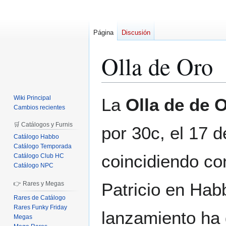
Página
Discusión
Olla de Oro
Ir
Ir
Wiki Principal
La
Olla de de 
a
a
Cambios recientes
la
la
🛒 Catálogos y Furnis
por 30c, el 17 
navegación
búsqueda
Catálogo Habbo
Catálogo Temporada
coincidiendo co
Catálogo Club HC
Catálogo NPC
Patricio en Hab
👉 Rares y Megas
Rares de Catálogo
Rares Funky Friday
lanzamiento ha
Megas