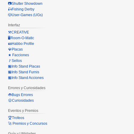
📷Shutter Showdown
🎣Fishing Derby
🎲User-Games (UGs)
Interfaz
⚒️CREATIVE
🖥️Room-O-Matic
🪪Habbo Profile
💎Placas
★ Facciones
🚩Sellos
🏪Info Stand Placas
🏪Info Stand Furnis
🏪Info Stand Acciones
Errores y Curiosidades
🐞Bugs Errores
😮Curiosidades
Eventos y Premios
🏆Trofeos
🚀 Premios y Concursos
Guía y Utilidades