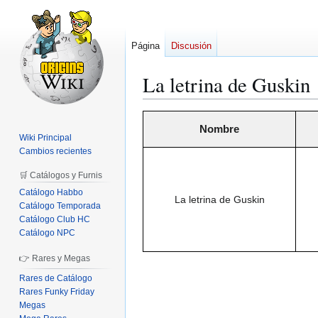
Página
Discusión
La letrina de Guskin
Ir
Ir
Nombre
a
a
Wiki Principal
la
la
Cambios recientes
navegación
búsqueda
🛒 Catálogos y Furnis
Catálogo Habbo
La letrina de Guskin
Catálogo Temporada
Catálogo Club HC
Catálogo NPC
👉 Rares y Megas
Rares de Catálogo
Rares Funky Friday
Megas