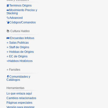
📙Terminos Origins
➡️Movimiento Preciso y
Stacking
🔩Advanced
💣Códigos/Comandos
📚 Cultura Habbo
🚌 Encuestas Infobus
⭐ Salas Publicas
⭐ Staff de Origins
⭐ Hobbas de Origins
⭐ EC de Origins
⭐Habbos Históricos
⭐ Fansites
🧙Comunidades y
Catálogos
Herramientas
Lo que enlaza aquí
Cambios relacionados
Páginas especiales
Versión para imprimir