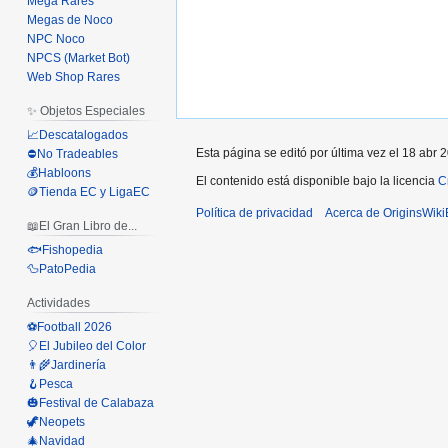
Mega Rares
Megas de Noco
NPC Noco
NPCS (Market Bot)
Web Shop Rares
✨ Objetos Especiales
📈Descatalogados
Esta página se editó por última vez el 18 abr 
⛔No Tradeables
💰Habloons
El contenido está disponible bajo la licencia
C
🪙Tienda EC y LigaEC
Política de privacidad
Acerca de OriginsWik
📖El Gran Libro de...
🐟Fishopedia
🦆PatoPedia
Actividades
⚽Football 2026
🎈El Jubileo del Color
👨‍🌾Jardinería
🪝Pesca
🎃Festival de Calabaza
🦖Neopets
🎄Navidad