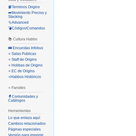
📙Terminos Origins
➡️Movimiento Preciso y
Stacking
🔩Advanced
💣Códigos/Comandos
📚 Cultura Habbo
🚌 Encuestas Infobus
⭐ Salas Publicas
⭐ Staff de Origins
⭐ Hobbas de Origins
⭐ EC de Origins
⭐Habbos Históricos
⭐ Fansites
🧙Comunidades y
Catálogos
Herramientas
Lo que enlaza aquí
Cambios relacionados
Páginas especiales
Versión para imprimir