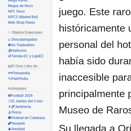
Mega Rares
Megas de Noco
juego. Este rar
NPC Noco
NPCS (Market Bot)
Web Shop Rares
históricamente 
✨ Objetos Especiales
📈Descatalogados
personal del ho
⛔No Tradeables
💰Habloons
🪙Tienda EC y LigaEC
había sido dura
📖El Gran Libro de...
🐟Fishopedia
inaccesible par
🦆PatoPedia
Actividades
principalmente 
⚽Football 2026
🎈El Jubileo del Color
Museo de Raros
👨‍🌾Jardinería
🪝Pesca
🎃Festival de Calabaza
🦖Neopets
Su llegada a Or
🎄Navidad