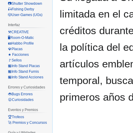
📷Shutter Showdown
🎣Fishing Derby
limitada en el c
🎲User-Games (UGs)
Interfaz
créditos durant
⚒️CREATIVE
🖥️Room-O-Matic
🪪Habbo Profile
la política del 
💎Placas
★ Facciones
artículos emble
🚩Sellos
🏪Info Stand Placas
🏪Info Stand Furnis
temporal, busca
🏪Info Stand Acciones
Errores y Curiosidades
primeros años d
🐞Bugs Errores
😮Curiosidades
Eventos y Premios
🏆Trofeos
🚀 Premios y Concursos
Guía y Utilidades