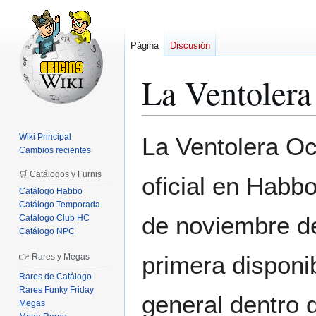
Página
Discusión
La Ventolera
Ir
Ir
Wiki Principal
La Ventolera Oc
a
a
Cambios recientes
la
la
🛒 Catálogos y Furnis
oficial en Habbo
navegación
búsqueda
Catálogo Habbo
Catálogo Temporada
de noviembre d
Catálogo Club HC
Catálogo NPC
primera disponib
👉 Rares y Megas
Rares de Catálogo
Rares Funky Friday
general dentro 
Megas