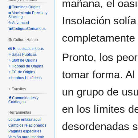
mañana, el oasi
📙Terminos Origins
➡️Movimiento Preciso y
Insolación solí
Stacking
🔩Advanced
💣Códigos/Comandos
completamente v
📚 Cultura Habbo
🚌 Encuestas Infobus
Pronto, los pe
⭐ Salas Publicas
⭐ Staff de Origins
⭐ Hobbas de Origins
tomar forma. Al 
⭐ EC de Origins
⭐Habbos Históricos
un grupo de usu
⭐ Fansites
🧙Comunidades y
Catálogos
en los límites d
Herramientas
Lo que enlaza aquí
desordenadas s
Cambios relacionados
Páginas especiales
Versión para imprimir