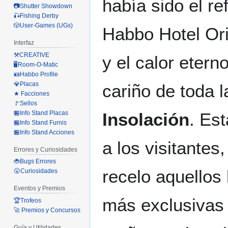
había sido el r
📷Shutter Showdown
🎣Fishing Derby
🎲User-Games (UGs)
Habbo Hotel Ori
Interfaz
⚒️CREATIVE
y el calor etern
🖥️Room-O-Matic
🪪Habbo Profile
💎Placas
cariño de toda 
★ Facciones
🚩Sellos
🏪Info Stand Placas
Insolación
. Es
🏪Info Stand Furnis
🏪Info Stand Acciones
a los visitantes
Errores y Curiosidades
🐞Bugs Errores
recelo aquellos 
😮Curiosidades
Eventos y Premios
más exclusivas 
🏆Trofeos
🚀 Premios y Concursos
Guía y Utilidades