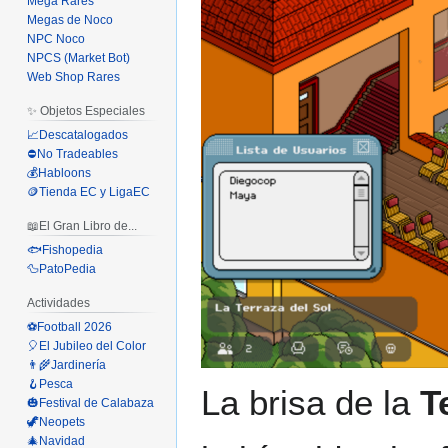
Mega Rares
Megas de Noco
NPC Noco
NPCS (Market Bot)
Web Shop Rares
✨ Objetos Especiales
📈Descatalogados
⛔No Tradeables
💰Habloons
🪙Tienda EC y LigaEC
📖El Gran Libro de...
🐟Fishopedia
🦆PatoPedia
Actividades
⚽Football 2026
🎈El Jubileo del Color
👨‍🌾Jardinería
🪝Pesca
La brisa de la
T
🎃Festival de Calabaza
🦖Neopets
🎄Navidad