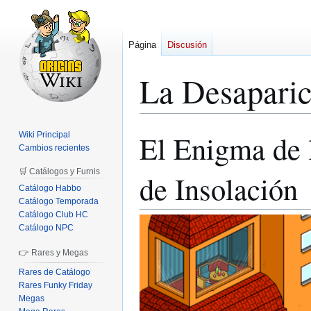
Página
Discusión
La Desaparic
El Enigma de l
Wiki Principal
Ir
Ir
Cambios recientes
a
a
la
la
🛒 Catálogos y Furnis
de Insolación
navegación
búsqueda
Catálogo Habbo
Catálogo Temporada
Catálogo Club HC
Catálogo NPC
👉 Rares y Megas
Rares de Catálogo
Rares Funky Friday
Megas