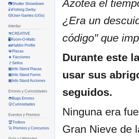
Azotea el tiemp
📷Shutter Showdown
🎣Fishing Derby
🎲User-Games (UGs)
¿Era un descuid
Interfaz
⚒️CREATIVE
código" que imp
🖥️Room-O-Matic
🪪Habbo Profile
💎Placas
Durante este l
★ Facciones
🚩Sellos
🏪Info Stand Placas
usar sus abrig
🏪Info Stand Furnis
🏪Info Stand Acciones
seguidos.
Errores y Curiosidades
🐞Bugs Errores
😮Curiosidades
Ninguna era fue 
Eventos y Premios
🏆Trofeos
Gran Nieve de 
🚀 Premios y Concursos
Guía y Utilidades