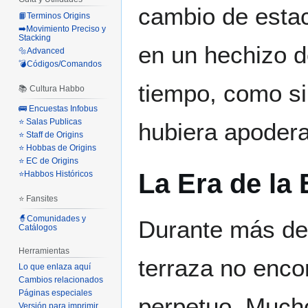
cambio de estaci
📙Terminos Origins
➡️Movimiento Preciso y
Stacking
en un hechizo de
🔩Advanced
💣Códigos/Comandos
tiempo, como si 
📚 Cultura Habbo
🚌 Encuestas Infobus
⭐ Salas Publicas
hubiera apodera
⭐ Staff de Origins
⭐ Hobbas de Origins
⭐ EC de Origins
La Era de la 
⭐Habbos Históricos
⭐ Fansites
🧙Comunidades y
Durante más de 
Catálogos
Herramientas
terraza no enco
Lo que enlaza aquí
Cambios relacionados
Páginas especiales
perpetuo. Mucho
Versión para imprimir