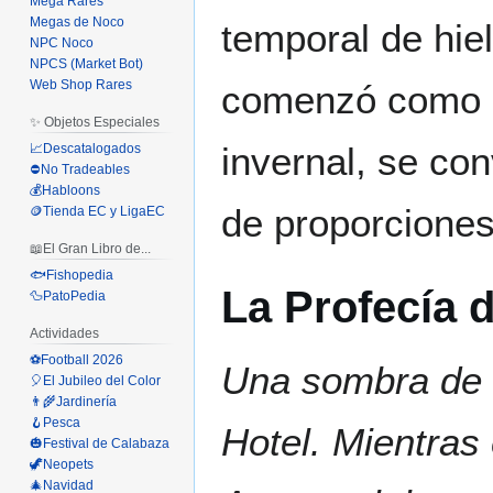
Mega Rares
Megas de Noco
temporal de hie
NPC Noco
NPCS (Market Bot)
Web Shop Rares
comenzó como 
✨ Objetos Especiales
invernal, se con
📈Descatalogados
⛔No Tradeables
💰Habloons
de proporciones
🪙Tienda EC y LigaEC
📖El Gran Libro de...
🐟Fishopedia
La Profecía d
🦆PatoPedia
Actividades
⚽Football 2026
Una sombra de f
🎈El Jubileo del Color
👨‍🌾Jardinería
🪝Pesca
Hotel. Mientras 
🎃Festival de Calabaza
🦖Neopets
🎄Navidad