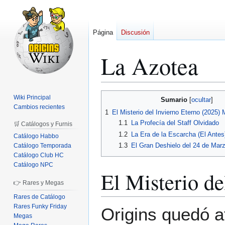
Página
Discusión
La Azotea
Ir
Ir
Wiki Principal
Sumario
a
a
Cambios recientes
1
El Misterio del Invierno Eterno (2025)
la
la
1.1
La Profecía del Staff Olvidado
🛒 Catálogos y Furnis
navegación
búsqueda
1.2
La Era de la Escarcha (El Antes
Catálogo Habbo
1.3
El Gran Deshielo del 24 de Mar
Catálogo Temporada
Catálogo Club HC
Catálogo NPC
El Misterio d
👉 Rares y Megas
Rares de Catálogo
Rares Funky Friday
Origins quedó a
Megas