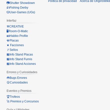
Política de privacidad
Acerca de OriginsWik
📷Shutter Showdown
🎣Fishing Derby
🎲User-Games (UGs)
Interfaz
⚒️CREATIVE
🖥️Room-O-Matic
🪪Habbo Profile
💎Placas
★ Facciones
🚩Sellos
🏪Info Stand Placas
🏪Info Stand Furnis
🏪Info Stand Acciones
Errores y Curiosidades
🐞Bugs Errores
😮Curiosidades
Eventos y Premios
🏆Trofeos
🚀 Premios y Concursos
Guía y Utilidades