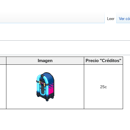
Leer
Ver có
Imagen
Precio "Créditos"
25c