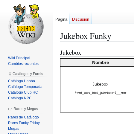
Página
Discusión
Jukebox Funky
Jukebox
Ir
Ir
a
a
Wiki Principal
Nombre
Cambios recientes
la
la
navegación
búsqueda
🛒 Catálogos y Furnis
Catálogo Habbo
Jukebox
Catálogo Temporada
Catálogo Club HC
furni_ads_idol_jukebox*1__nar
Catálogo NPC
👉 Rares y Megas
Rares de Catálogo
Rares Funky Friday
Megas