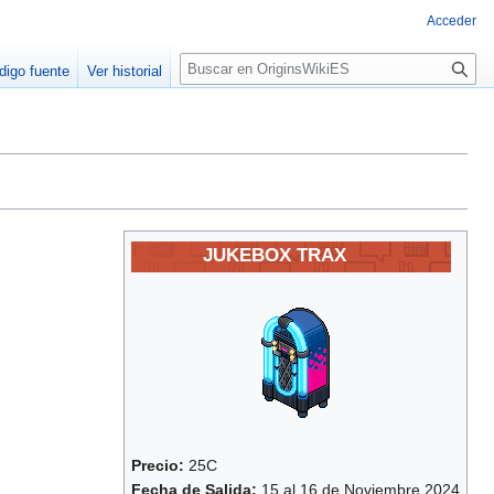
Acceder
B
digo fuente
Ver historial
u
s
c
a
r
JUKEBOX TRAX
Precio:
25C
Fecha de Salida:
15 al 16 de Noviembre 2024