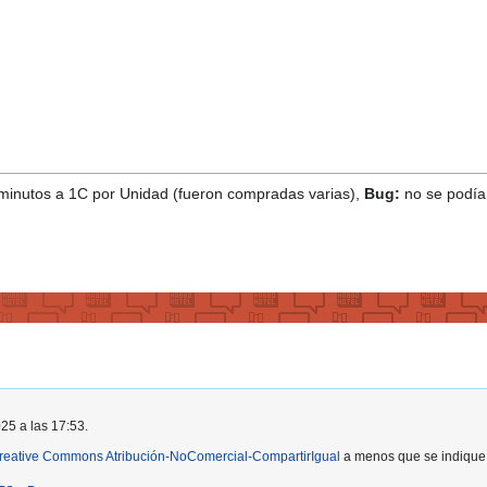
3 minutos a 1C por Unidad (fueron compradas varias),
Bug:
no se podían
025 a las 17:53.
reative Commons Atribución-NoComercial-CompartirIgual
a menos que se indique l