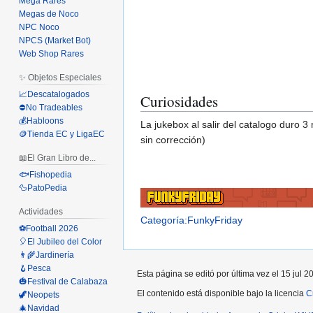
Mega Rares
Megas de Noco
NPC Noco
NPCS (Market Bot)
Web Shop Rares
✨ Objetos Especiales
📈Descatalogados
Curiosidades
⛔No Tradeables
💰Habloons
La jukebox al salir del catalogo duro 
🪙Tienda EC y LigaEC
sin corrección)
📖El Gran Libro de...
🐟Fishopedia
🦆PatoPedia
Actividades
Categoría:FunkyFriday
⚽Football 2026
🎈El Jubileo del Color
👨‍🌾Jardinería
🪝Pesca
Esta página se editó por última vez el 15 jul 2
🎃Festival de Calabaza
El contenido está disponible bajo la licencia
C
🦖Neopets
🎄Navidad