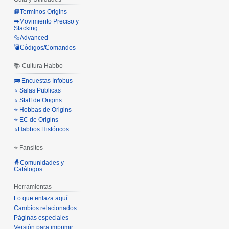
📙Terminos Origins
➡️Movimiento Preciso y
Stacking
🔩Advanced
💣Códigos/Comandos
📚 Cultura Habbo
🚌 Encuestas Infobus
⭐ Salas Publicas
⭐ Staff de Origins
⭐ Hobbas de Origins
⭐ EC de Origins
⭐Habbos Históricos
⭐ Fansites
🧙Comunidades y
Catálogos
Herramientas
Lo que enlaza aquí
Cambios relacionados
Páginas especiales
Versión para imprimir