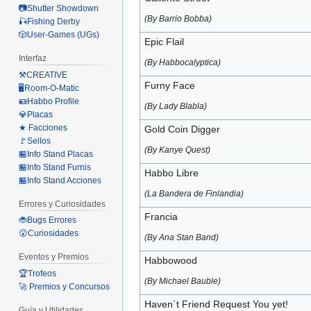
📷Shutter Showdown
(By Barrio Bobba)
🎣Fishing Derby
🎲User-Games (UGs)
Epic Flail
Interfaz
(By Habbocalyptica)
⚒️CREATIVE
Furny Face
🖥️Room-O-Matic
🪪Habbo Profile
(By Lady Blabla)
💎Placas
★ Facciones
Gold Coin Digger
🚩Sellos
(By Kanye Quest)
🏪Info Stand Placas
🏪Info Stand Furnis
Habbo Libre
🏪Info Stand Acciones
(La Bandera de Finlandia)
Errores y Curiosidades
Francia
🐞Bugs Errores
😮Curiosidades
(By Ana Stan Band)
Eventos y Premios
Habbowood
🏆Trofeos
(By Michael Bauble)
🚀 Premios y Concursos
Haven´t Friend Request You yet!
Guía y Utilidades