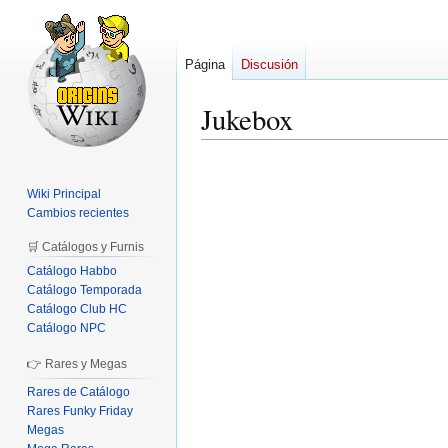
Página
Discusión
Jukebox
Ir
Ir
a
a
Wiki Principal
la
la
Cambios recientes
navegación
búsqueda
🛒 Catálogos y Furnis
Catálogo Habbo
Catálogo Temporada
Catálogo Club HC
Catálogo NPC
👉 Rares y Megas
Rares de Catálogo
Rares Funky Friday
Megas