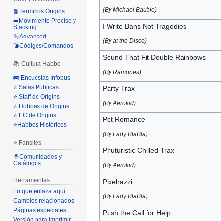
(By Michael Bauble)
📙Terminos Origins
➡️Movimiento Preciso y
I Write Bans Not Tragedies
Stacking
🔩Advanced
(By at the Disco)
💣Códigos/Comandos
Sound That Fit Double Rainbows
📚 Cultura Habbo
(By Ramones)
🚌 Encuestas Infobus
⭐ Salas Publicas
Party Trax
⭐ Staff de Origins
(By Aerokid)
⭐ Hobbas de Origins
⭐ EC de Origins
Pet Romance
⭐Habbos Históricos
(By Lady BlaBla)
⭐ Fansites
Phuturistic Chilled Trax
🧙Comunidades y
Catálogos
(By Aerokid)
Herramientas
Pixelrazzi
Lo que enlaza aquí
(By Lady BlaBla)
Cambios relacionados
Páginas especiales
Push the Call for Help
Versión para imprimir