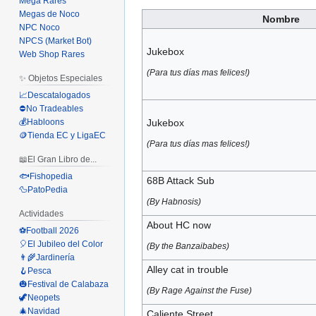
Mega Rares
Megas de Noco
Nombre
NPC Noco
NPCS (Market Bot)
Jukebox
Web Shop Rares
(Para tus días mas felices!)
✨ Objetos Especiales
📈Descatalogados
⛔No Tradeables
💰Habloons
Jukebox
🪙Tienda EC y LigaEC
(Para tus días mas felices!)
📖El Gran Libro de...
🐟Fishopedia
68B Attack Sub
🦆PatoPedia
(By Habnosis)
Actividades
About HC now
⚽Football 2026
🎈El Jubileo del Color
(By the Banzaibabes)
👨‍🌾Jardinería
Alley cat in trouble
🪝Pesca
🎃Festival de Calabaza
(By Rage Against the Fuse)
🦖Neopets
🎄Navidad
Caliente Street