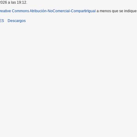
2026 a las 19:12.
reative Commons Atribución-NoComercial-CompartirIgual
a menos que se indique l
iES
Descargos