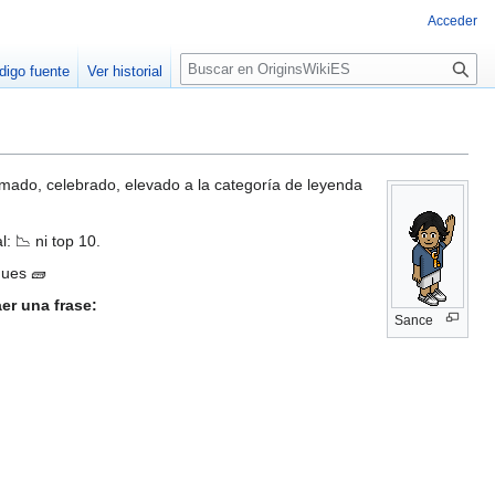
Acceder
B
digo fuente
Ver historial
u
s
c
a
r
ado, celebrado, elevado a la categoría de leyenda
l: 📉 ni top 10.
ques 🧱
er una frase:
Sance