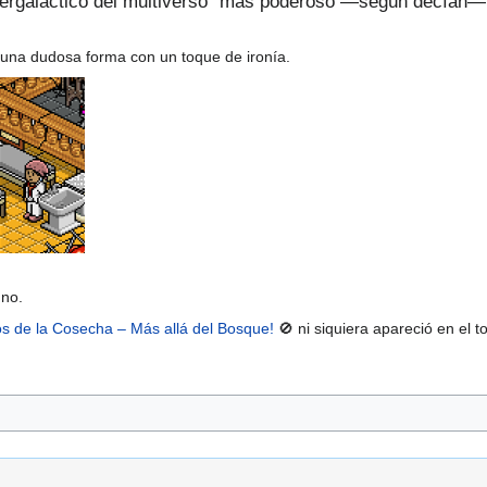
ntergaláctico del multiverso” más poderoso —según decían— 
una dudosa forma con un toque de ironía.
 no.
 de la Cosecha – Más allá del Bosque!
🚫 ni siquiera apareció en el t