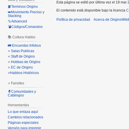
Esta página se editó por última vez el 19 mar 
📙Terminos Origins
El contenido está disponible bajo la licencia
C
➡️Movimiento Preciso y
Stacking
Política de privacidad
Acerca de OriginsWik
🔩Advanced
💣Códigos/Comandos
📚 Cultura Habbo
🚌 Encuestas Infobus
⭐ Salas Publicas
⭐ Staff de Origins
⭐ Hobbas de Origins
⭐ EC de Origins
⭐Habbos Históricos
⭐ Fansites
🧙Comunidades y
Catálogos
Herramientas
Lo que enlaza aquí
Cambios relacionados
Páginas especiales
Versión para imprimir