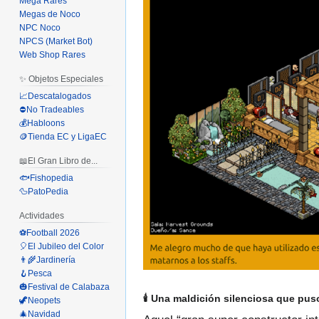
Mega Rares
Megas de Noco
NPC Noco
NPCS (Market Bot)
Web Shop Rares
✨ Objetos Especiales
📈Descatalogados
⛔No Tradeables
💰Habloons
🪙Tienda EC y LigaEC
📖El Gran Libro de...
🐟Fishopedia
🦆PatoPedia
Actividades
⚽Football 2026
🎈El Jubileo del Color
👨‍🌾Jardinería
🪝Pesca
🎃Festival de Calabaza
🕯️ Una maldición silenciosa que pus
🦖Neopets
🎄Navidad