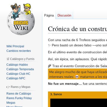
Página
Discusión
Crónica de un constr
Ir
Ir
Con una racha de 6 Trofeos seguidos
a
a
✨ Pero bastó un deseo falso —uno sol
Wiki Principal
la
la
Cambios recientes
En el ultimo evento de construccion de
navegación
búsqueda
Así, sin épica, sin aplausos. Qué rápi
🛒 Catálogos y Furnis
Catálogo Habbo
🌾 Tras el evento Construcción de Sal
Catálogo Temporada
Catálogo Club HC
Catálogo NPC
No fue un mensaje…
fue una sentenci
👉 Rares y Megas
Rares de Catálogo
Rares Funky Friday
Megas