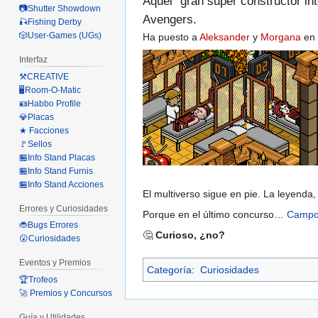
Aquel “gran super constructor i
📷Shutter Showdown
Avengers.
🎣Fishing Derby
🎲User-Games (UGs)
Ha puesto a
Aleksander
y
Morgana
en 
Interfaz
⚒️CREATIVE
🖥️Room-O-Matic
🪪Habbo Profile
💎Placas
★ Facciones
🚩Sellos
🏪Info Stand Placas
🏪Info Stand Furnis
🏪Info Stand Acciones
El multiverso sigue en pie. La leyenda,
Errores y Curiosidades
Porque en el último concurso…
Campos
🐞Bugs Errores
🤔
Curioso, ¿no?
😮Curiosidades
Eventos y Premios
Categoría
:
Curiosidades
🏆Trofeos
🚀 Premios y Concursos
Guía y Utilidades