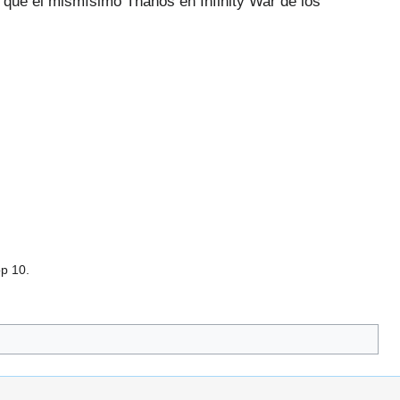
que el mismísimo Thanos en Infinity War de los
op 10.