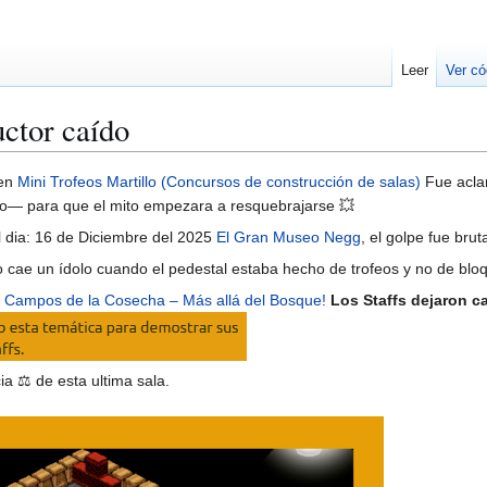
Leer
Ver có
uctor caído
 en
Mini Trofeos Martillo (Concursos de construcción de salas)
Fue aclam
o— para que el mito empezara a resquebrajarse 💥
l dia: 16 de Diciembre del 2025
El Gran Museo Negg
, el golpe fue bruta
do cae un ídolo cuando el pedestal estaba hecho de trofeos y no de blo
a
Campos de la Cosecha – Más allá del Bosque!
Los Staffs dejaron ca
a ⚖️ de esta ultima sala.