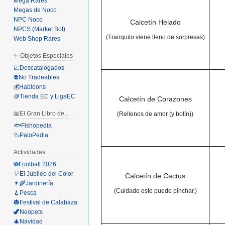
Mega Rares
Megas de Noco
NPC Noco
Calcetín Helado
NPCS (Market Bot)
(Tranquilo viene lleno de sorpresas)
Web Shop Rares
✨ Objetos Especiales
📈Descatalogados
⛔No Tradeables
💰Habloons
🪙Tienda EC y LigaEC
Calcetín de Corazones
📖El Gran Libro de...
(Rellenos de amor (y botín))
🐟Fishopedia
🦆PatoPedia
Actividades
⚽Football 2026
🎈El Jubileo del Color
Calcetín de Cactus
👨‍🌾Jardinería
(Cuidado este puede pinchar.)
🪝Pesca
🎃Festival de Calabaza
🦖Neopets
🎄Navidad