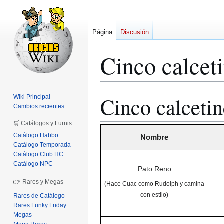
Página
Discusión
Cinco calceti
Cinco calcetin
Wiki Principal
Ir
Ir
Cambios recientes
a
a
la
la
🛒 Catálogos y Furnis
navegación
búsqueda
Catálogo Habbo
Nombre
Catálogo Temporada
Catálogo Club HC
Catálogo NPC
Pato Reno
👉 Rares y Megas
(Hace Cuac como Rudolph y camina
con estilo)
Rares de Catálogo
Rares Funky Friday
Megas