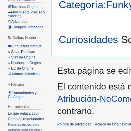
Categoría:Funk
📙Terminos Origins
➡️Movimiento Preciso y
Stacking
🔩Advanced
💣Códigos/Comandos
Curiosidades
So
📚 Cultura Habbo
🚌 Encuestas Infobus
⭐ Salas Publicas
⭐ Staff de Origins
⭐ Hobbas de Origins
Esta página se edit
⭐ EC de Origins
⭐Habbos Históricos
El contenido está d
⭐ Fansites
🧙Comunidades y
Atribución-NoCome
Catálogos
Herramientas
contrario.
Lo que enlaza aquí
Cambios relacionados
Política de privacidad
Acerca de OriginsWik
Páginas especiales
Versión para imprimir