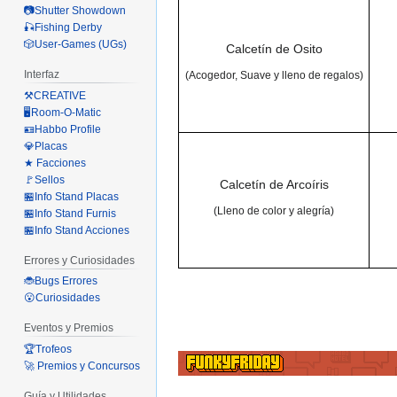
📷Shutter Showdown
🎣Fishing Derby
🎲User-Games (UGs)
Calcetín de Osito
Interfaz
(Acogedor, Suave y lleno de regalos)
⚒️CREATIVE
🖥️Room-O-Matic
🪪Habbo Profile
💎Placas
★ Facciones
🚩Sellos
Calcetín de Arcoíris
🏪Info Stand Placas
(Lleno de color y alegría)
🏪Info Stand Furnis
🏪Info Stand Acciones
Errores y Curiosidades
🐞Bugs Errores
😮Curiosidades
Eventos y Premios
🏆Trofeos
🚀 Premios y Concursos
Guía y Utilidades