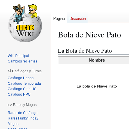
Página
Discusión
Bola de Nieve Pato
La Bola de Nieve Pato
Ir
Ir
a
a
Wiki Principal
Nombre
Cambios recientes
la
la
navegación
búsqueda
🛒 Catálogos y Furnis
Catálogo Habbo
Catálogo Temporada
La bola de Nieve Pato
Catálogo Club HC
Catálogo NPC
👉 Rares y Megas
Rares de Catálogo
Rares Funky Friday
Megas