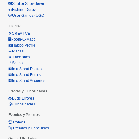
📷Shutter Showdown
🎣Fishing Derby
🎲User-Games (UGs)
Interfaz
⚒️CREATIVE
🖥️Room-O-Matic
🪪Habbo Profile
💎Placas
★ Facciones
🚩Sellos
🏪Info Stand Placas
🏪Info Stand Furnis
🏪Info Stand Acciones
Errores y Curiosidades
🐞Bugs Errores
😮Curiosidades
Eventos y Premios
🏆Trofeos
🚀 Premios y Concursos
Guía y Utilidades