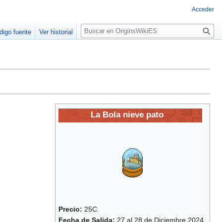
Acceder
B
digo fuente
Ver historial
u
s
c
a
r
La Bola nieve pato
Precio:
25C
Fecha de Salida:
27 al 28 de Diciembre 2024