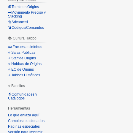
📙Terminos Origins
➡️Movimiento Preciso y
Stacking
🔩Advanced
💣Códigos/Comandos
📚 Cultura Habbo
🚌 Encuestas Infobus
⭐ Salas Publicas
⭐ Staff de Origins
⭐ Hobbas de Origins
⭐ EC de Origins
⭐Habbos Históricos
⭐ Fansites
🧙Comunidades y
Catálogos
Herramientas
Lo que enlaza aquí
Cambios relacionados
Páginas especiales
Versión para imprimir