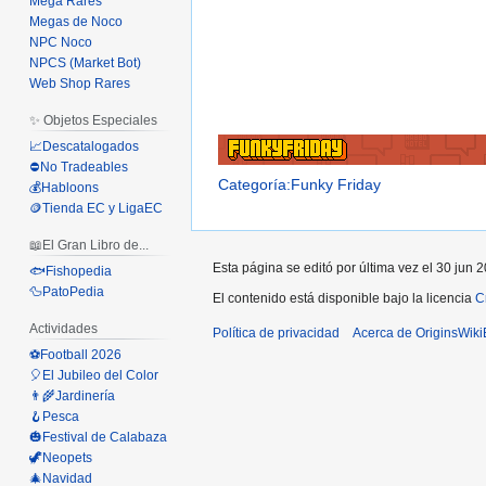
Mega Rares
Megas de Noco
NPC Noco
NPCS (Market Bot)
Web Shop Rares
✨ Objetos Especiales
📈Descatalogados
⛔No Tradeables
Categoría:Funky Friday
💰Habloons
🪙Tienda EC y LigaEC
📖El Gran Libro de...
Esta página se editó por última vez el 30 jun 2
🐟Fishopedia
🦆PatoPedia
El contenido está disponible bajo la licencia
C
Actividades
Política de privacidad
Acerca de OriginsWik
⚽Football 2026
🎈El Jubileo del Color
👨‍🌾Jardinería
🪝Pesca
🎃Festival de Calabaza
🦖Neopets
🎄Navidad