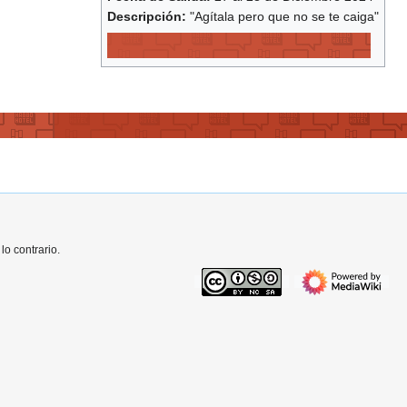
Descripción:
"Agítala pero que no se te caiga"
o contrario.