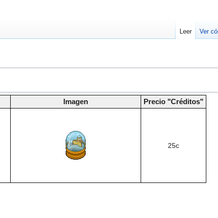
Leer
Ver có
Imagen
Precio "Créditos"
25c