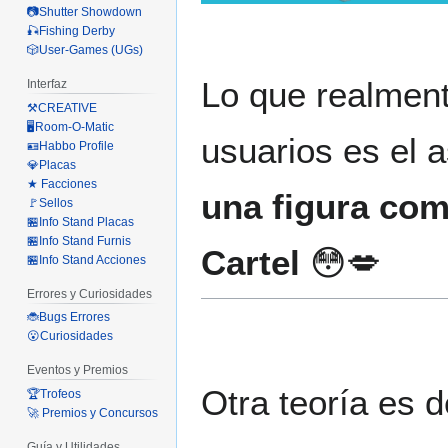
📷Shutter Showdown
🎣Fishing Derby
🎲User-Games (UGs)
Lo que realment
Interfaz
⚒️CREATIVE
🖥️Room-O-Matic
usuarios es el 
🪪Habbo Profile
💎Placas
★ Facciones
una figura com
🚩Sellos
🏪Info Stand Placas
🏪Info Stand Furnis
Cartel
😳💋
🏪Info Stand Acciones
Errores y Curiosidades
🐞Bugs Errores
😮Curiosidades
Eventos y Premios
Otra teoría es 
🏆Trofeos
🚀 Premios y Concursos
Guía y Utilidades