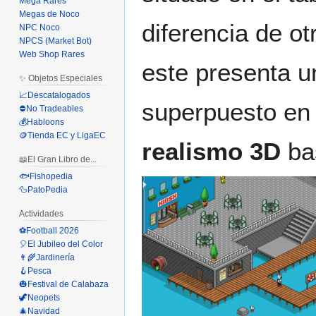
Mega Rares
Megas de Noco
diferencia de ot
NPC Noco
NPCS (Market Bot)
Web Shop Rares
este presenta u
✨ Objetos Especiales
📈Descatalogados
superpuesto en 
⛔No Tradeables
💰Habloons
🪙Tienda EC y LigaEC
realismo 3D
bas
📖El Gran Libro de...
🐟Fishopedia
🦆PatoPedia
Actividades
⚽Football 2026
🎈El Jubileo del Color
👨‍🌾Jardinería
🪝Pesca
🎃Festival de Calabaza
🦖Neopets
🎄Navidad