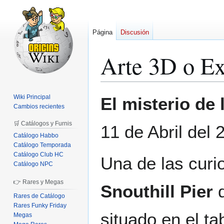
Página
Discusión
Arte 3D o Ex
Ir
Ir
Wiki Principal
El misterio de 
a
a
Cambios recientes
la
la
🛒 Catálogos y Furnis
11 de Abril del 
navegación
búsqueda
Catálogo Habbo
Catálogo Temporada
Catálogo Club HC
Una de las cur
Catálogo NPC
👉 Rares y Megas
Snouthill Pier
d
Rares de Catálogo
Rares Funky Friday
situado en el ta
Megas