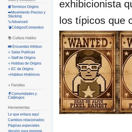
exhibicionista 
📙Terminos Origins
➡️Movimiento Preciso y
Stacking
los típicos que
🔩Advanced
💣Códigos/Comandos
📚 Cultura Habbo
🚌 Encuestas Infobus
⭐ Salas Publicas
⭐ Staff de Origins
⭐ Hobbas de Origins
⭐ EC de Origins
⭐Habbos Históricos
⭐ Fansites
🧙Comunidades y
Catálogos
Herramientas
Lo que enlaza aquí
Cambios relacionados
Páginas especiales
Versión para imprimir