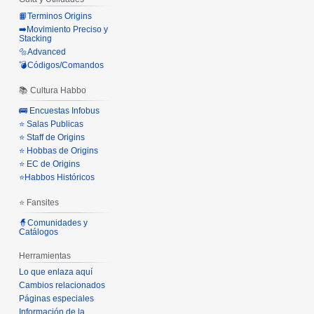
📙Terminos Origins
➡️Movimiento Preciso y
Stacking
🔩Advanced
💣Códigos/Comandos
📚 Cultura Habbo
🚌 Encuestas Infobus
⭐ Salas Publicas
⭐ Staff de Origins
⭐ Hobbas de Origins
⭐ EC de Origins
⭐Habbos Históricos
⭐ Fansites
🧙Comunidades y
Catálogos
Herramientas
Lo que enlaza aquí
Cambios relacionados
Páginas especiales
Información de la