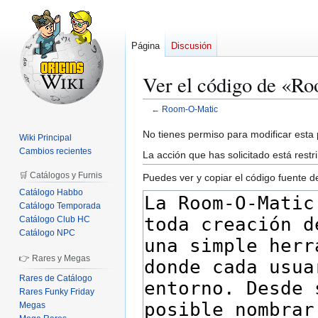
Página
Discusión
Ver el código de «R
←
Room-O-Matic
Ir
Ir
No tienes permiso para modificar esta p
Wiki Principal
a
a
Cambios recientes
La acción que has solicitado está restr
la
la
🛒 Catálogos y Furnis
Puedes ver y copiar el código fuente d
navegación
búsqueda
Catálogo Habbo
Catálogo Temporada
Catálogo Club HC
Catálogo NPC
👉 Rares y Megas
Rares de Catálogo
Rares Funky Friday
Megas