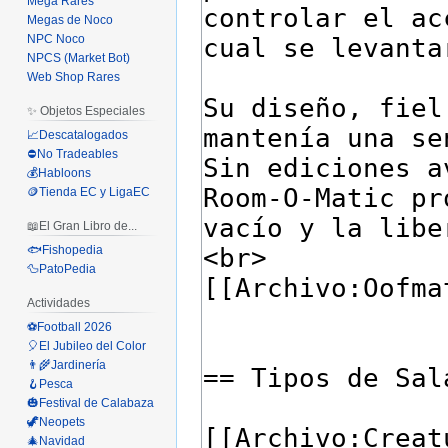
Mega Rares
Megas de Noco
NPC Noco
NPCS (Market Bot)
Web Shop Rares
✨ Objetos Especiales
📈Descatalogados
⛔No Tradeables
💰Habloons
🪙Tienda EC y LigaEC
📖El Gran Libro de...
🐟Fishopedia
🦆PatoPedia
Actividades
⚽Football 2026
🎈El Jubileo del Color
👨‍🌾Jardinería
🪝Pesca
🎃Festival de Calabaza
🦖Neopets
🎄Navidad