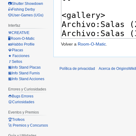
📷Shutter Showdown
🎣Fishing Derby
🎲User-Games (UGs)
Interfaz
⚒️CREATIVE
🖥️Room-O-Matic
Volver a
Room-O-Matic
.
🪪Habbo Profile
💎Placas
★ Facciones
🚩Sellos
🏪Info Stand Placas
Política de privacidad
Acerca de OriginsWik
🏪Info Stand Furnis
🏪Info Stand Acciones
Errores y Curiosidades
🐞Bugs Errores
😮Curiosidades
Eventos y Premios
🏆Trofeos
🚀 Premios y Concursos
Guía y Utilidades