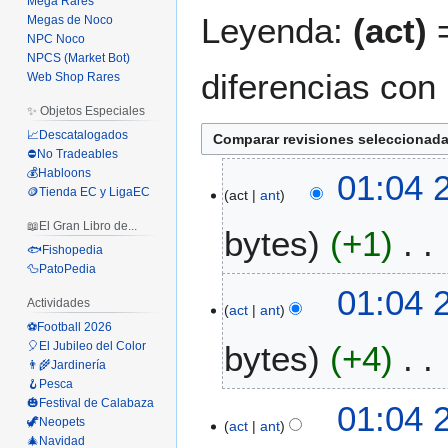
Mega Rares
Leyenda:
(act)
=
Megas de Noco
NPC Noco
NPCS (Market Bot)
diferencias con 
Web Shop Rares
✨ Objetos Especiales
📈Descatalogados
⛔No Tradeables
2
💰Habloons
01:04 
🪙Tienda EC y LigaEC
act
ant
4
f
📖El Gran Libro de...
bytes
+1
e
🐟Fishopedia
b
🦆PatoPedia
S
2
01:04 
i
Actividades
0
act
ant
n
⚽Football 2026
2
🎈El Jubileo del Color
bytes
+4
r
6
👨‍🌾Jardinería
e
🪝Pesca
s
S
🎃Festival de Calabaza
01:04 
u
i
🦖Neopets
act
ant
m
n
🎄Navidad