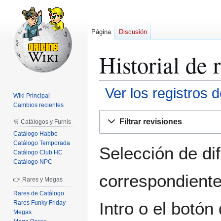
Página
Discusión
Historial de 
Ver los registros 
Wiki Principal
Cambios recientes
Ir
Ir
Filtrar revisiones
🛒 Catálogos y Furnis
a
a
Catálogo Habbo
la
la
Catálogo Temporada
navegación
búsqueda
Selección de di
Catálogo Club HC
Catálogo NPC
correspondiente
👉 Rares y Megas
Rares de Catálogo
Intro o el botón
Rares Funky Friday
Megas