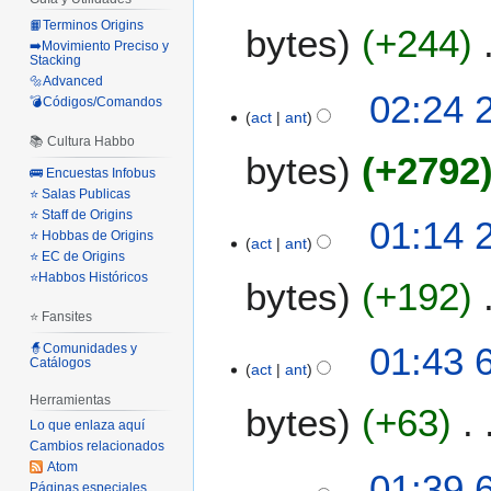
m
n
2
n
d
e
📙Terminos Origins
bytes
+244
r
5
i
➡️Movimiento Preciso y
n
e
Stacking
c
d
s
🔩Advanced
S
i
2
02:24 
e
💣Códigos/Comandos
u
i
ó
act
ant
6
e
m
n
n
d
📚 Cultura Habbo
d
e
bytes
+2792
r
i
i
🚌 Encuestas Infobus
n
e
c
c
⭐ Salas Publicas
d
s
S
2
⭐ Staff de Origins
i
01:14 
e
u
i
⭐ Hobbas de Origins
0
ó
act
ant
e
m
⭐ EC de Origins
n
2
n
d
⭐Habbos Históricos
e
bytes
+192
r
5
i
n
e
⭐ Fansites
c
d
s
S
i
6
01:43 
🧙Comunidades y
e
u
i
Catálogos
ó
act
ant
d
e
m
n
n
i
d
Herramientas
e
bytes
+63
r
c
i
Lo que enlaza aquí
n
e
2
c
Cambios relacionados
d
s
S
0
Atom
i
01:39 
e
u
i
Páginas especiales