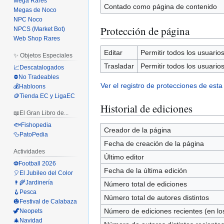
Mega Rares
Contado como página de contenido
Megas de Noco
NPC Noco
Protección de página
NPCS (Market Bot)
Web Shop Rares
Editar
Permitir todos los usuarios 
✨ Objetos Especiales
Trasladar
Permitir todos los usuarios 
📈Descatalogados
⛔No Tradeables
Ver el registro de protecciones de esta
💰Habloons
🪙Tienda EC y LigaEC
Historial de ediciones
📖El Gran Libro de...
🐟Fishopedia
Creador de la página
🦆PatoPedia
Fecha de creación de la página
Actividades
Último editor
⚽Football 2026
Fecha de la última edición
🎈El Jubileo del Color
👨‍🌾Jardinería
Número total de ediciones
🪝Pesca
Número total de autores distintos
🎃Festival de Calabaza
Número de ediciones recientes (en los
🦖Neopets
🎄Navidad