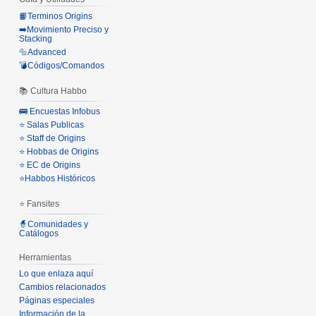
📙Terminos Origins
➡️Movimiento Preciso y
Stacking
🔩Advanced
💣Códigos/Comandos
📚 Cultura Habbo
🚌 Encuestas Infobus
⭐ Salas Publicas
⭐ Staff de Origins
⭐ Hobbas de Origins
⭐ EC de Origins
⭐Habbos Históricos
⭐ Fansites
🧙Comunidades y
Catálogos
Herramientas
Lo que enlaza aquí
Cambios relacionados
Páginas especiales
Información de la