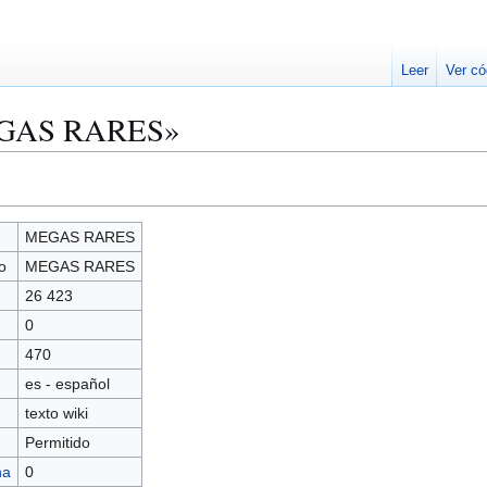
Leer
Ver có
MEGAS RARES»
MEGAS RARES
o
MEGAS RARES
26 423
0
470
es - español
texto wiki
Permitido
na
0