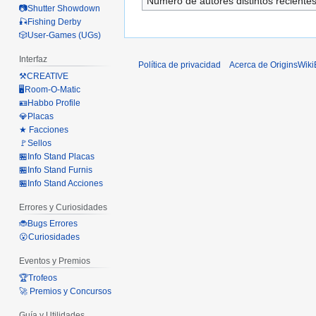
Número de autores distintos reciente
📷Shutter Showdown
🎣Fishing Derby
🎲User-Games (UGs)
Interfaz
Política de privacidad
Acerca de OriginsWik
⚒️CREATIVE
🖥️Room-O-Matic
🪪Habbo Profile
💎Placas
★ Facciones
🚩Sellos
🏪Info Stand Placas
🏪Info Stand Furnis
🏪Info Stand Acciones
Errores y Curiosidades
🐞Bugs Errores
😮Curiosidades
Eventos y Premios
🏆Trofeos
🚀 Premios y Concursos
Guía y Utilidades