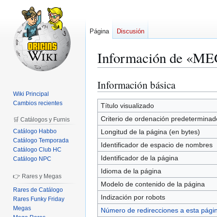
Página
Discusión
Información de «
Información básica
Ir
Ir
a
a
Wiki Principal
Cambios recientes
la
la
Título visualizado
navegación
búsqueda
Criterio de ordenación predeterminad
🛒 Catálogos y Furnis
Catálogo Habbo
Longitud de la página (en bytes)
Catálogo Temporada
Identificador de espacio de nombres
Catálogo Club HC
Identificador de la página
Catálogo NPC
Idioma de la página
👉 Rares y Megas
Modelo de contenido de la página
Rares de Catálogo
Indización por robots
Rares Funky Friday
Megas
Número de redirecciones a esta pági