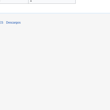
s
1
iES
Descargos