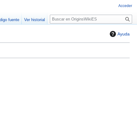
Acceder
B
digo fuente
Ver historial
u
s
Ayuda
c
a
r