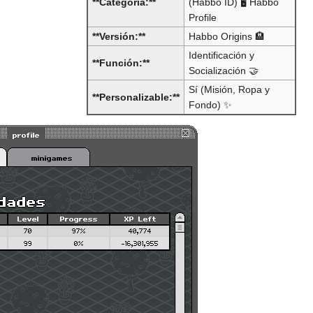
**Categoría:**
(Habbo ID) 🖥️ Habbo
Profile
**Versión:**
Habbo Origins 🏨
Identificación y
**Función:**
Socialización 🤝
Sí (Misión, Ropa y
**Personalizable:**
Fondo) ✨