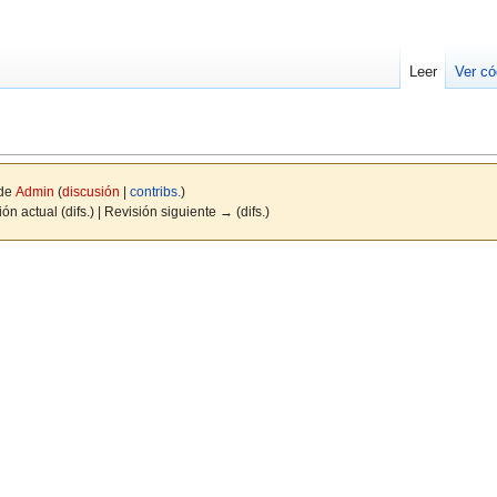
Leer
Ver có
 de
Admin
(
discusión
|
contribs.
)
ón actual (difs.) | Revisión siguiente → (difs.)