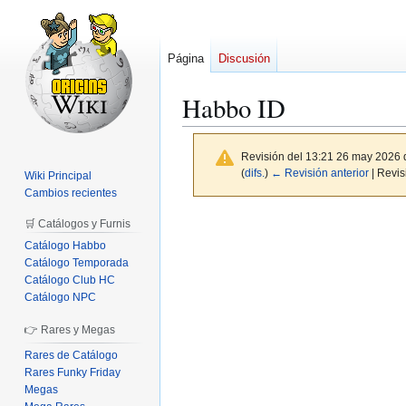
Página
Discusión
Habbo ID
Revisión del 13:21 26 may 2026
(
difs.
)
← Revisión anterior
| Revisi
Wiki Principal
Cambios recientes
Ir
Ir
🛒 Catálogos y Furnis
a
a
Catálogo Habbo
la
la
Catálogo Temporada
Catálogo Club HC
navegación
búsqueda
Catálogo NPC
👉 Rares y Megas
Rares de Catálogo
Rares Funky Friday
Megas