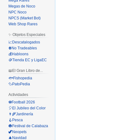
Mega Rares
Megas de Noco
NPC Noco
NPCS (Market Bot)
Web Shop Rares
✨ Objetos Especiales
📈Descatalogados
⛔No Tradeables
💰Habloons
🪙Tienda EC y LigaEC
📖El Gran Libro de...
🐟Fishopedia
🦆PatoPedia
Actividades
⚽Football 2026
🎈El Jubileo del Color
👨‍🌾Jardinería
🪝Pesca
🎃Festival de Calabaza
🦖Neopets
🎄Navidad