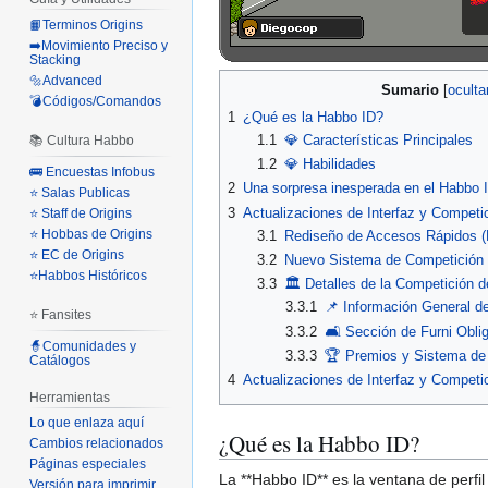
📙Terminos Origins
➡️Movimiento Preciso y
Stacking
🔩Advanced
Sumario
💣Códigos/Comandos
1
¿Qué es la Habbo ID?
1.1
💎 Características Principales
📚 Cultura Habbo
1.2
💎 Habilidades
🚌 Encuestas Infobus
2
Una sorpresa inesperada en el Habbo 
⭐ Salas Publicas
3
Actualizaciones de Interfaz y Compet
⭐ Staff de Origins
⭐ Hobbas de Origins
3.1
Rediseño de Accesos Rápidos (B
⭐ EC de Origins
3.2
Nuevo Sistema de Competición 
⭐Habbos Históricos
3.3
🏛️ Detalles de la Competición 
3.3.1
📌 Información General d
⭐ Fansites
3.3.2
🛋️ Sección de Furni Oblig
🧙Comunidades y
3.3.3
🏆 Premios y Sistema de
Catálogos
4
Actualizaciones de Interfaz y Compet
Herramientas
Lo que enlaza aquí
¿Qué es la Habbo ID?
Cambios relacionados
Páginas especiales
La **Habbo ID** es la ventana de perfil
Versión para imprimir