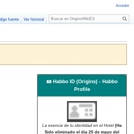
Acceder
B
digo fuente
Ver historial
u
s
c
a
r
🪪 Habbo ID (Origins) - Habbo
Profile
La esencia de tu identidad en el Hotel
(Ha
Sido eliminado el dia 25 de mayo del