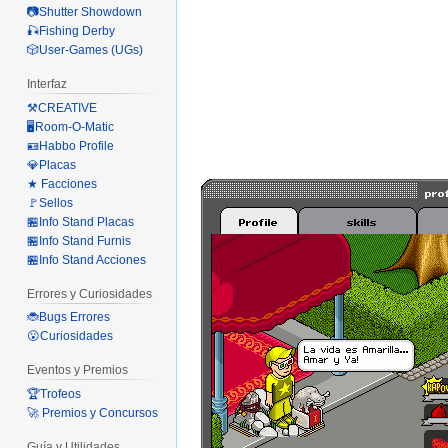
📷Shutter Showdown
🎣Fishing Derby
🎲User-Games (UGs)
Interfaz
⚒️CREATIVE
🖥️Room-O-Matic
🪪Habbo Profile
💎Placas
★ Facciones
🚩Sellos
🏪Info Stand Placas
🏪Info Stand Furnis
🏪Info Stand Acciones
Errores y Curiosidades
🐞Bugs Errores
😮Curiosidades
Eventos y Premios
🏆Trofeos
🚀 Premios y Concursos
Guía y Utilidades