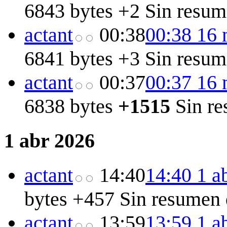
6843 bytes
+2
Sin resum
act
ant
00:38
00:38 16
6841 bytes
+3
Sin resum
act
ant
00:37
00:37 16
6838 bytes
+1515
Sin r
1 abr 2026
act
ant
14:40
14:40 1 a
bytes
+457
Sin resumen 
act
ant
13:59
13:59 1 a