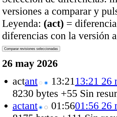
versiones a comparar y puls
Leyenda:
(act)
= diferencia
diferencias con la versión a
26 may 2026
act
ant
13:21
13:21 26
8230 bytes
+55
Sin resu
act
ant
01:56
01:56 26