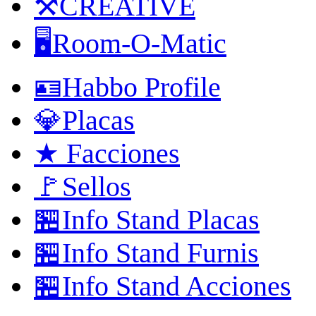
⚒️CREATIVE
🖥️Room-O-Matic
🪪Habbo Profile
💎Placas
★ Facciones
🚩Sellos
🏪Info Stand Placas
🏪Info Stand Furnis
🏪Info Stand Acciones