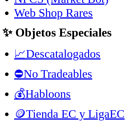
Web Shop Rares
✨ Objetos Especiales
📈Descatalogados
⛔No Tradeables
💰Habloons
🪙Tienda EC y LigaEC