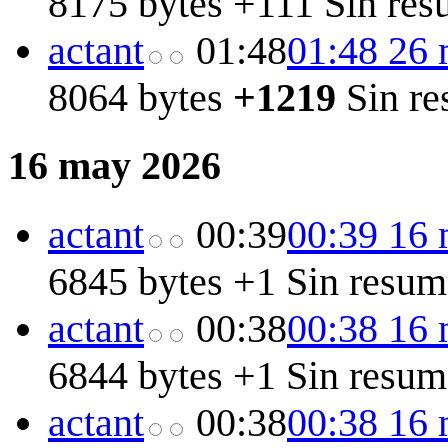
8175 bytes
+111
Sin res
act
ant
01:48
01:48 26
8064 bytes
+1219
Sin r
16 may 2026
act
ant
00:39
00:39 16
6845 bytes
+1
Sin resum
act
ant
00:38
00:38 16
6844 bytes
+1
Sin resum
act
ant
00:38
00:38 16