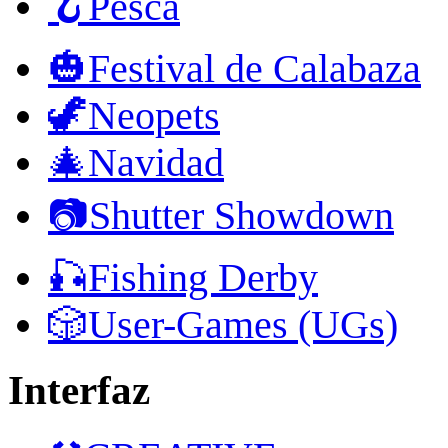
🪝Pesca
🎃Festival de Calabaza
🦖Neopets
🎄Navidad
📷Shutter Showdown
🎣Fishing Derby
🎲User-Games (UGs)
Interfaz