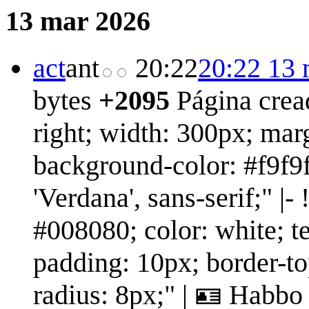
13 mar 2026
act
ant
20:22
20:22 13 
bytes
+2095
Página crea
right; width: 300px; mar
background-color: #f9f9f
'Verdana', sans-serif;" |
#008080; color: white; te
padding: 10px; border-top
radius: 8px;" | 🪪 Habbo 