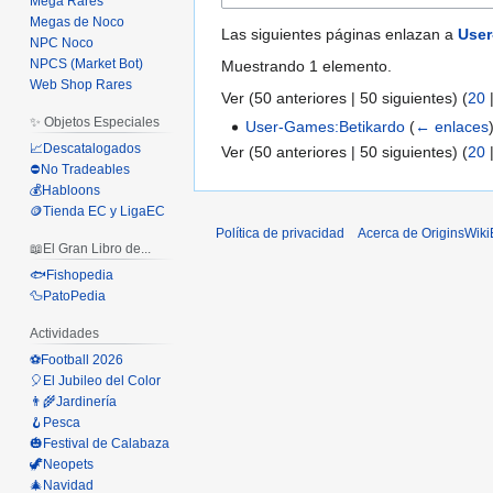
Mega Rares
Megas de Noco
Las siguientes páginas enlazan a
User
NPC Noco
NPCS (Market Bot)
Muestrando 1 elemento.
Web Shop Rares
Ver (
50 anteriores
|
50 siguientes
) (
20
✨ Objetos Especiales
User-Games:Betikardo
(
← enlaces
📈Descatalogados
Ver (
50 anteriores
|
50 siguientes
) (
20
⛔No Tradeables
💰Habloons
🪙Tienda EC y LigaEC
Política de privacidad
Acerca de OriginsWik
📖El Gran Libro de...
🐟Fishopedia
🦆PatoPedia
Actividades
⚽Football 2026
🎈El Jubileo del Color
👨‍🌾Jardinería
🪝Pesca
🎃Festival de Calabaza
🦖Neopets
🎄Navidad