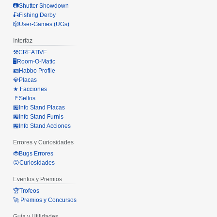
📷Shutter Showdown
🎣Fishing Derby
🎲User-Games (UGs)
Interfaz
⚒️CREATIVE
🖥️Room-O-Matic
🪪Habbo Profile
💎Placas
★ Facciones
🚩Sellos
🏪Info Stand Placas
🏪Info Stand Furnis
🏪Info Stand Acciones
Errores y Curiosidades
🐞Bugs Errores
😮Curiosidades
Eventos y Premios
🏆Trofeos
🚀 Premios y Concursos
Guía y Utilidades