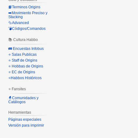
📙Terminos Origins
➡️Movimiento Preciso y
Stacking
🔩Advanced
💣Códigos/Comandos
📚 Cultura Habbo
🚌 Encuestas Infobus
⭐ Salas Publicas
⭐ Staff de Origins
⭐ Hobbas de Origins
⭐ EC de Origins
⭐Habbos Históricos
⭐ Fansites
🧙Comunidades y
Catálogos
Herramientas
Páginas especiales
Versión para imprimir