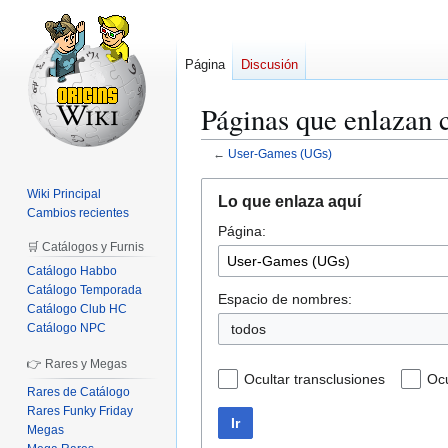
Página
Discusión
Páginas que enlazan
←
User-Games (UGs)
Ir
Ir
Wiki Principal
Lo que enlaza aquí
a
a
Cambios recientes
Página:
la
la
🛒 Catálogos y Furnis
navegación
búsqueda
Catálogo Habbo
Catálogo Temporada
Espacio de nombres:
Catálogo Club HC
Catálogo NPC
todos
👉 Rares y Megas
Ocultar transclusiones
Ocu
Rares de Catálogo
Rares Funky Friday
Ir
Megas