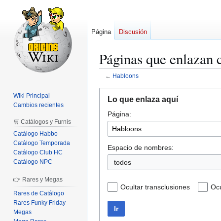
Página
Discusión
Páginas que enlazan
←
Habloons
Ir
Ir
Wiki Principal
Lo que enlaza aquí
a
a
Cambios recientes
Página:
la
la
🛒 Catálogos y Furnis
navegación
búsqueda
Catálogo Habbo
Catálogo Temporada
Espacio de nombres:
Catálogo Club HC
Catálogo NPC
todos
👉 Rares y Megas
Ocultar transclusiones
Ocu
Rares de Catálogo
Rares Funky Friday
Ir
Megas