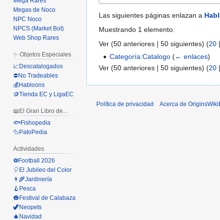
Mega Rares
Megas de Noco
Las siguientes páginas enlazan a
Hab
NPC Noco
NPCS (Market Bot)
Muestrando 1 elemento.
Web Shop Rares
Ver (
50 anteriores
|
50 siguientes
) (
20
✨ Objetos Especiales
Categoría:Catalogo
(
← enlaces
)
📈Descatalogados
Ver (
50 anteriores
|
50 siguientes
) (
20
⛔No Tradeables
💰Habloons
🪙Tienda EC y LigaEC
Política de privacidad
Acerca de OriginsWik
📖El Gran Libro de...
🐟Fishopedia
🦆PatoPedia
Actividades
⚽Football 2026
🎈El Jubileo del Color
👨‍🌾Jardinería
🪝Pesca
🎃Festival de Calabaza
🦖Neopets
🎄Navidad