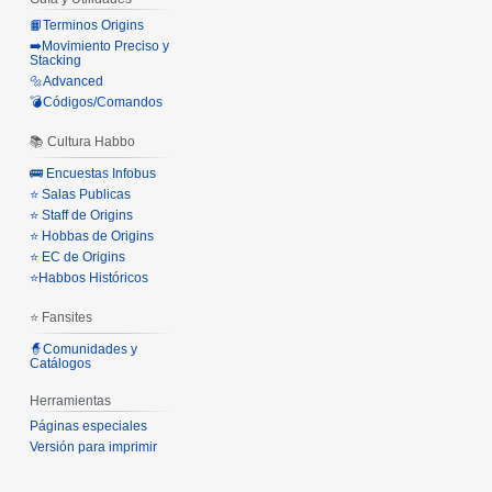
📙Terminos Origins
➡️Movimiento Preciso y
Stacking
🔩Advanced
💣Códigos/Comandos
📚 Cultura Habbo
🚌 Encuestas Infobus
⭐ Salas Publicas
⭐ Staff de Origins
⭐ Hobbas de Origins
⭐ EC de Origins
⭐Habbos Históricos
⭐ Fansites
🧙Comunidades y
Catálogos
Herramientas
Páginas especiales
Versión para imprimir