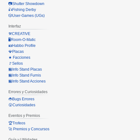
📷Shutter Showdown
🎣Fishing Derby
🎲User-Games (UGs)
Interfaz
⚒️CREATIVE
🖥️Room-O-Matic
🪪Habbo Profile
💎Placas
★ Facciones
🚩Sellos
🏪Info Stand Placas
🏪Info Stand Furnis
🏪Info Stand Acciones
Errores y Curiosidades
🐞Bugs Errores
😮Curiosidades
Eventos y Premios
🏆Trofeos
🚀 Premios y Concursos
Guía y Utilidades