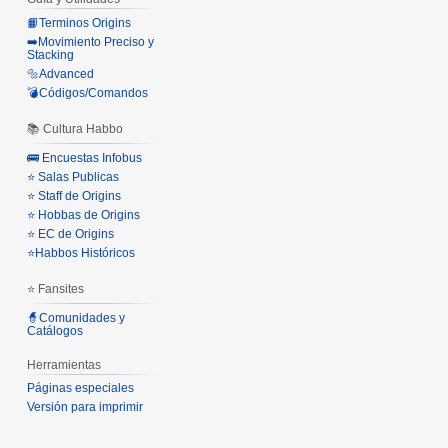
📙Terminos Origins
➡️Movimiento Preciso y
Stacking
🔩Advanced
💣Códigos/Comandos
📚 Cultura Habbo
🚌 Encuestas Infobus
⭐ Salas Publicas
⭐ Staff de Origins
⭐ Hobbas de Origins
⭐ EC de Origins
⭐Habbos Históricos
⭐ Fansites
🧙Comunidades y
Catálogos
Herramientas
Páginas especiales
Versión para imprimir