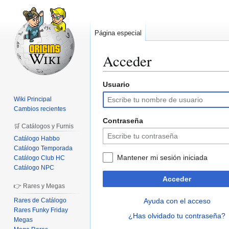
Página especial
Acceder
Usuario
Ir
Ir
a
a
Wiki Principal
la
la
Cambios recientes
navegación
búsqueda
Contraseña
🛒 Catálogos y Furnis
Catálogo Habbo
Catálogo Temporada
Mantener mi sesión iniciada
Catálogo Club HC
Catálogo NPC
Acceder
👉 Rares y Megas
Rares de Catálogo
Ayuda con el acceso
Rares Funky Friday
¿Has olvidado tu contraseña?
Megas