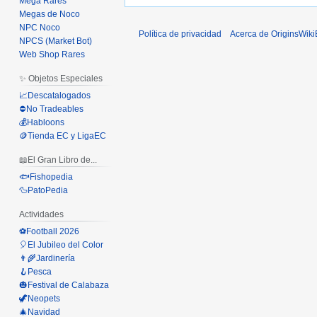
Mega Rares
Megas de Noco
NPC Noco
Política de privacidad
Acerca de OriginsWik
NPCS (Market Bot)
Web Shop Rares
✨ Objetos Especiales
📈Descatalogados
⛔No Tradeables
💰Habloons
🪙Tienda EC y LigaEC
📖El Gran Libro de...
🐟Fishopedia
🦆PatoPedia
Actividades
⚽Football 2026
🎈El Jubileo del Color
👨‍🌾Jardinería
🪝Pesca
🎃Festival de Calabaza
🦖Neopets
🎄Navidad