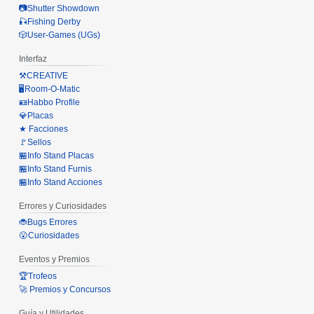
📷Shutter Showdown
🎣Fishing Derby
🎲User-Games (UGs)
Interfaz
⚒️CREATIVE
🖥️Room-O-Matic
🪪Habbo Profile
💎Placas
★ Facciones
🚩Sellos
🏪Info Stand Placas
🏪Info Stand Furnis
🏪Info Stand Acciones
Errores y Curiosidades
🐞Bugs Errores
😮Curiosidades
Eventos y Premios
🏆Trofeos
🚀 Premios y Concursos
Guía y Utilidades