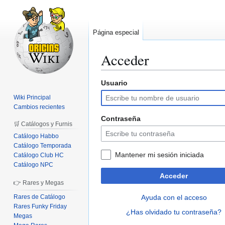
Página especial
Acceder
Usuario
Ir
Ir
a
a
Wiki Principal
la
la
Cambios recientes
navegación
búsqueda
Contraseña
🛒 Catálogos y Furnis
Catálogo Habbo
Catálogo Temporada
Mantener mi sesión iniciada
Catálogo Club HC
Catálogo NPC
Acceder
👉 Rares y Megas
Rares de Catálogo
Ayuda con el acceso
Rares Funky Friday
¿Has olvidado tu contraseña?
Megas