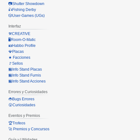
📷Shutter Showdown
🎣Fishing Derby
🎲User-Games (UGs)
Interfaz
⚒️CREATIVE
🖥️Room-O-Matic
🪪Habbo Profile
💎Placas
★ Facciones
🚩Sellos
🏪Info Stand Placas
🏪Info Stand Furnis
🏪Info Stand Acciones
Errores y Curiosidades
🐞Bugs Errores
😮Curiosidades
Eventos y Premios
🏆Trofeos
🚀 Premios y Concursos
Guía y Utilidades