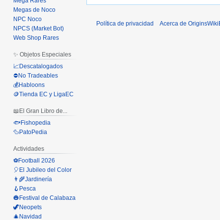
Mega Rares
Megas de Noco
NPC Noco
Política de privacidad
Acerca de OriginsWik
NPCS (Market Bot)
Web Shop Rares
✨ Objetos Especiales
📈Descatalogados
⛔No Tradeables
💰Habloons
🪙Tienda EC y LigaEC
📖El Gran Libro de...
🐟Fishopedia
🦆PatoPedia
Actividades
⚽Football 2026
🎈El Jubileo del Color
👨‍🌾Jardinería
🪝Pesca
🎃Festival de Calabaza
🦖Neopets
🎄Navidad