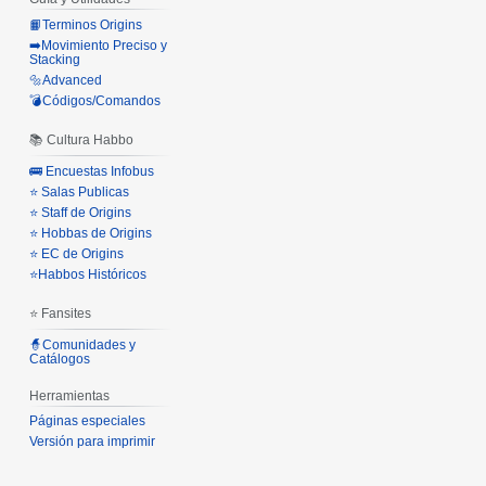
📙Terminos Origins
➡️Movimiento Preciso y
Stacking
🔩Advanced
💣Códigos/Comandos
📚 Cultura Habbo
🚌 Encuestas Infobus
⭐ Salas Publicas
⭐ Staff de Origins
⭐ Hobbas de Origins
⭐ EC de Origins
⭐Habbos Históricos
⭐ Fansites
🧙Comunidades y
Catálogos
Herramientas
Páginas especiales
Versión para imprimir