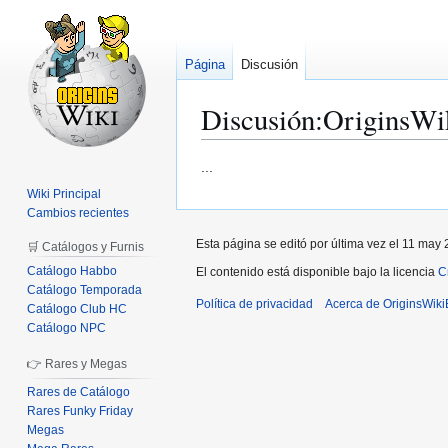
Página
Discusión
Discusión
:
OriginsWi
Ir
Ir
...
a
a
Wiki Principal
la
la
Cambios recientes
navegación
búsqueda
Esta página se editó por última vez el 11 may 
🛒 Catálogos y Furnis
Catálogo Habbo
El contenido está disponible bajo la licencia
C
Catálogo Temporada
Política de privacidad
Acerca de OriginsWik
Catálogo Club HC
Catálogo NPC
👉 Rares y Megas
Rares de Catálogo
Rares Funky Friday
Megas