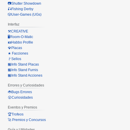
📷Shutter Showdown
🎣Fishing Derby
🎲User-Games (UGs)
Interfaz
⚒️CREATIVE
🖥️Room-O-Matic
🪪Habbo Profile
💎Placas
★ Facciones
🚩Sellos
🏪Info Stand Placas
🏪Info Stand Furnis
🏪Info Stand Acciones
Errores y Curiosidades
🐞Bugs Errores
😮Curiosidades
Eventos y Premios
🏆Trofeos
🚀 Premios y Concursos
Guía y Utilidades