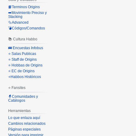
📙Terminos Origins
➡️Movimiento Preciso y
Stacking
🔩Advanced
💣Códigos/Comandos
📚 Cultura Habbo
🚌 Encuestas Infobus
⭐ Salas Publicas
⭐ Staff de Origins
⭐ Hobbas de Origins
⭐ EC de Origins
⭐Habbos Históricos
⭐ Fansites
🧙Comunidades y
Catálogos
Herramientas
Lo que enlaza aquí
Cambios relacionados
Páginas especiales
Versión para imprimir