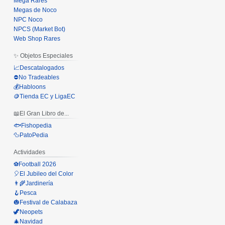
Mega Rares
Megas de Noco
NPC Noco
NPCS (Market Bot)
Web Shop Rares
✨ Objetos Especiales
📈Descatalogados
⛔No Tradeables
💰Habloons
🪙Tienda EC y LigaEC
📖El Gran Libro de...
🐟Fishopedia
🦆PatoPedia
Actividades
⚽Football 2026
🎈El Jubileo del Color
👨‍🌾Jardinería
🪝Pesca
🎃Festival de Calabaza
🦖Neopets
🎄Navidad