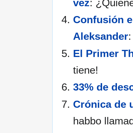
vez
: ¿Quiéne
Confusión en
Aleksander
:
El Primer T
tiene!
33% de desc
Crónica de 
habbo llama