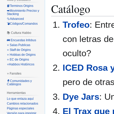
Catálogo
📙Terminos Origins
➡️Movimiento Preciso y
Stacking
🔩Advanced
Trofeo
: Entr
💣Códigos/Comandos
📚 Cultura Habbo
con letras d
🚌 Encuestas Infobus
⭐ Salas Publicas
⭐ Staff de Origins
oculto?
⭐ Hobbas de Origins
⭐ EC de Origins
⭐Habbos Históricos
ICED Rosa y
⭐ Fansites
pero de otra
🧙Comunidades y
Catálogos
Herramientas
Dye Jars
: U
Lo que enlaza aquí
Cambios relacionados
El Trax que
Páginas especiales
Versión para imprimir