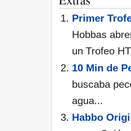
Primer Trof
Hobbas abren
un Trofeo HT
10 Min de P
buscaba pece
agua...
Habbo Origi