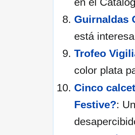
en el Catalo
Guirnaldas 
está interes
Trofeo Vigil
color plata p
Cinco calcet
Festive?
: U
desapercibido