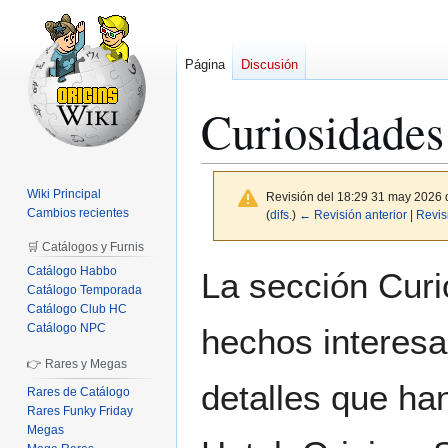
Página
Discusión
Curiosidades
Wiki Principal
Revisión del 18:29 31 may 2026
Cambios recientes
(
difs.
)
← Revisión anterior
|
Revis
🛒 Catálogos y Furnis
Ir
Ir
Catálogo Habbo
La sección Curi
a
a
Catálogo Temporada
Catálogo Club HC
la
la
Catálogo NPC
hechos interesa
navegación
búsqueda
👉 Rares y Megas
detalles que ha
Rares de Catálogo
Rares Funky Friday
Megas