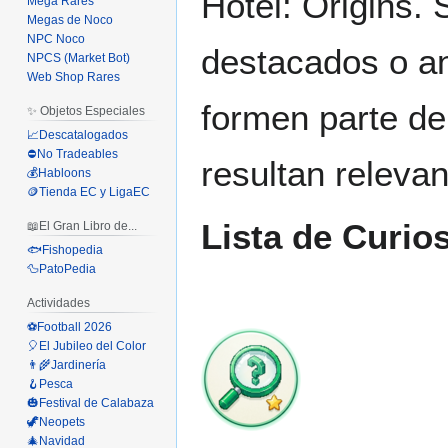
Hotel: Origins.
Mega Rares
Megas de Noco
NPC Noco
destacados o a
NPCS (Market Bot)
Web Shop Rares
formen parte del
✨ Objetos Especiales
📈Descatalogados
⛔No Tradeables
resultan releva
💰Habloons
🪙Tienda EC y LigaEC
Lista de Curio
📖El Gran Libro de...
🐟Fishopedia
🦆PatoPedia
Actividades
⚽Football 2026
🎈El Jubileo del Color
👨‍🌾Jardinería
🪝Pesca
🎃Festival de Calabaza
🦖Neopets
🎄Navidad