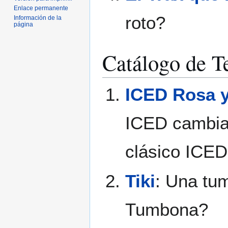
Enlace permanente
roto?
Información de la
página
Catálogo de 
ICED Rosa y
ICED cambia 
clásico ICED
Tiki
: Una tum
Tumbona?