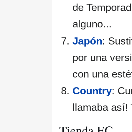
de Temporada
alguno...
Japón
: Sust
por una vers
con una esté
Country
: Cu
llamaba así!
Tienda EC