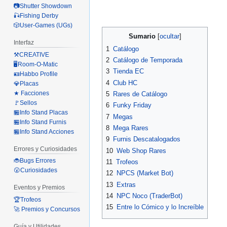
📷Shutter Showdown
🎣Fishing Derby
🎲User-Games (UGs)
Sumario
Interfaz
1
Catálogo
⚒️CREATIVE
2
Catálogo de Temporada
🖥️Room-O-Matic
3
Tienda EC
🪪Habbo Profile
4
Club HC
💎Placas
★ Facciones
5
Rares de Catálogo
🚩Sellos
6
Funky Friday
🏪Info Stand Placas
7
Megas
🏪Info Stand Furnis
8
Mega Rares
🏪Info Stand Acciones
9
Furnis Descatalogados
Errores y Curiosidades
10
Web Shop Rares
🐞Bugs Errores
11
Trofeos
😮Curiosidades
12
NPCS (Market Bot)
13
Extras
Eventos y Premios
14
NPC Noco (TraderBot)
🏆Trofeos
15
Entre lo Cómico y lo Increíble
🚀 Premios y Concursos
Guía y Utilidades