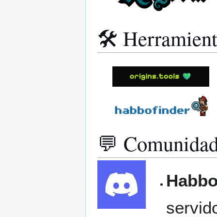
🛠️ Herramien
💬 Comunidad
Habbo
servid