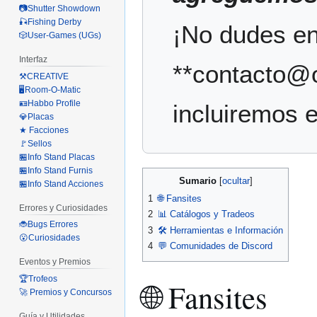
📷Shutter Showdown
🎣Fishing Derby
¡No dudes en
🎲User-Games (UGs)
Interfaz
**contacto@o
⚒️CREATIVE
🖥️Room-O-Matic
🪪Habbo Profile
incluiremos 
💎Placas
★ Facciones
🚩Sellos
🏪Info Stand Placas
🏪Info Stand Furnis
Sumario
🏪Info Stand Acciones
1
🌐 Fansites
Errores y Curiosidades
2
📊 Catálogos y Tradeos
🐞Bugs Errores
3
🛠️ Herramientas e Información
😮Curiosidades
4
💬 Comunidades de Discord
Eventos y Premios
🏆Trofeos
🌐 Fansites
🚀 Premios y Concursos
Guía y Utilidades