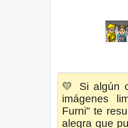
💛 Si algún c
imágenes lim
Furni" te resu
alegra que p