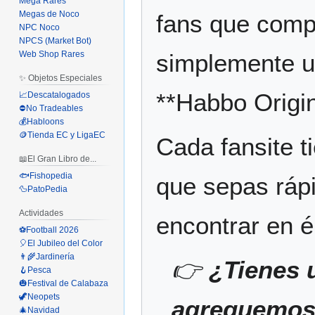
Mega Rares
Megas de Noco
fans que compa
NPC Noco
NPCS (Market Bot)
simplemente un
Web Shop Rares
✨ Objetos Especiales
**Habbo Origin
📈Descatalogados
⛔No Tradeables
💰Habloons
🪙Tienda EC y LigaEC
Cada fansite t
📖El Gran Libro de...
🐟Fishopedia
que sepas ráp
🦆PatoPedia
Actividades
encontrar en é
⚽Football 2026
🎈El Jubileo del Color
👨‍🌾Jardinería
👉
¿Tienes u
🪝Pesca
🎃Festival de Calabaza
🦖Neopets
agreguemos 
🎄Navidad