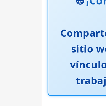
¡Co
🌐
Comparte
sitio 
víncul
traba