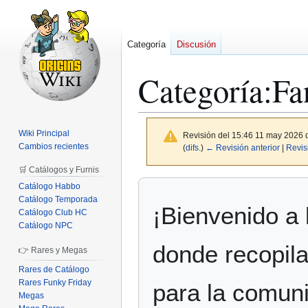
Categoría
Discusión
Categoría
:
Fa
Wiki Principal
Revisión del 15:46 11 may 2026
Cambios recientes
(
difs.
)
← Revisión anterior
|
Revis
🛒 Catálogos y Furnis
Ir
Ir
Catálogo Habbo
a
a
Catálogo Temporada
¡Bienvenido a 
Catálogo Club HC
la
la
Catálogo NPC
navegación
búsqueda
donde recopil
👉 Rares y Megas
Rares de Catálogo
Rares Funky Friday
para la comuni
Megas