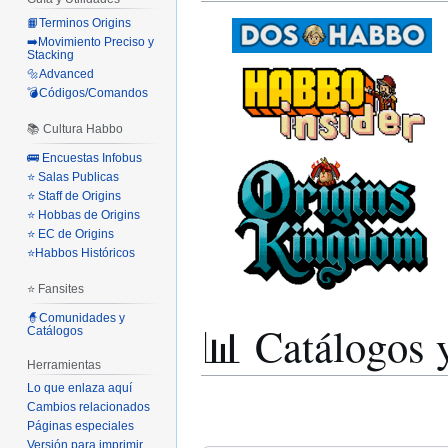
📙Terminos Origins
➡️Movimiento Preciso y
Stacking
🔩Advanced
💣Códigos/Comandos
📚 Cultura Habbo
🚌 Encuestas Infobus
⭐ Salas Publicas
⭐ Staff de Origins
⭐ Hobbas de Origins
⭐ EC de Origins
⭐Habbos Históricos
⭐ Fansites
🧙Comunidades y
📊 Catálogos 
Catálogos
Herramientas
Lo que enlaza aquí
Cambios relacionados
Páginas especiales
Versión para imprimir