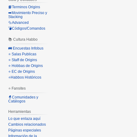
📙Terminos Origins
➡️Movimiento Preciso y
Stacking
🔩Advanced
💣Códigos/Comandos
📚 Cultura Habbo
🚌 Encuestas Infobus
⭐ Salas Publicas
⭐ Staff de Origins
⭐ Hobbas de Origins
⭐ EC de Origins
⭐Habbos Históricos
⭐ Fansites
🧙Comunidades y
Catálogos
Herramientas
Lo que enlaza aquí
Cambios relacionados
Páginas especiales
Información de la