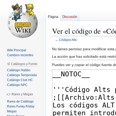
Página
Discusión
Ver el código de «Có
←
Códigos Alts
Ir
Ir
No tienes permiso para modificar esta p
Wiki Principal
a
a
Cambios recientes
La acción que has solicitado está restr
la
la
🛒 Catálogos y Furnis
Puedes ver y copiar el código fuente d
navegación
búsqueda
Catálogo Habbo
Catálogo Temporada
Catálogo Club HC
Catálogo NPC
👉 Rares y Megas
Rares de Catálogo
Rares Funky Friday
Megas