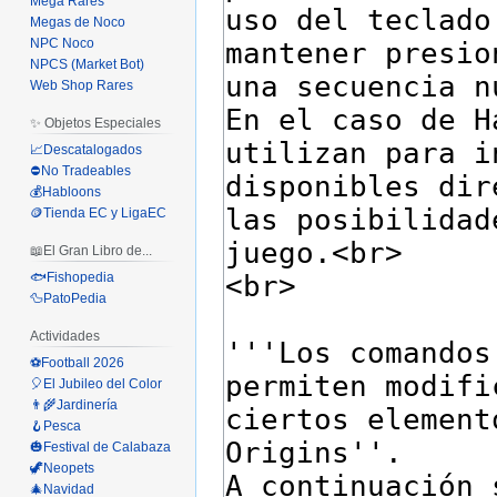
Mega Rares
Megas de Noco
NPC Noco
NPCS (Market Bot)
Web Shop Rares
✨ Objetos Especiales
📈Descatalogados
⛔No Tradeables
💰Habloons
🪙Tienda EC y LigaEC
📖El Gran Libro de...
🐟Fishopedia
🦆PatoPedia
Actividades
⚽Football 2026
🎈El Jubileo del Color
👨‍🌾Jardinería
🪝Pesca
🎃Festival de Calabaza
🦖Neopets
🎄Navidad