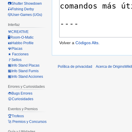
📷Shutter Showdown
🎣Fishing Derby
🎲User-Games (UGs)
Interfaz
⚒️CREATIVE
🖥️Room-O-Matic
Volver a
Códigos Alts
.
🪪Habbo Profile
💎Placas
★ Facciones
🚩Sellos
🏪Info Stand Placas
Política de privacidad
Acerca de OriginsWik
🏪Info Stand Furnis
🏪Info Stand Acciones
Errores y Curiosidades
🐞Bugs Errores
😮Curiosidades
Eventos y Premios
🏆Trofeos
🚀 Premios y Concursos
Guía y Utilidades