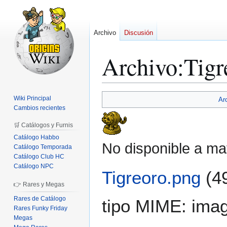
Archivo
Discusión
Archivo
:
Tigr
Ir
Ir
Wiki Principal
Ar
a
a
Cambios recientes
la
la
🛒 Catálogos y Furnis
navegación
búsqueda
Catálogo Habbo
No disponible a ma
Catálogo Temporada
Catálogo Club HC
Catálogo NPC
Tigreoro.png
(4
👉 Rares y Megas
Rares de Catálogo
tipo MIME:
ima
Rares Funky Friday
Megas