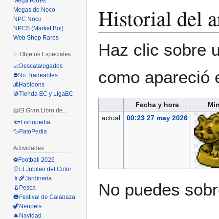
Mega Rares
Historial del 
Megas de Noco
NPC Noco
NPCS (Market Bot)
Web Shop Rares
Haz clic sobre u
✨ Objetos Especiales
📈Descatalogados
como apareció 
⛔No Tradeables
💰Habloons
🪙Tienda EC y LigaEC
Fecha y hora
Min
📖El Gran Libro de...
actual
00:23 27 may 2026
🐟Fishopedia
🦆PatoPedia
Actividades
⚽Football 2026
🎈El Jubileo del Color
👨‍🌾Jardinería
No puedes sobre
🪝Pesca
🎃Festival de Calabaza
🦖Neopets
🎄Navidad