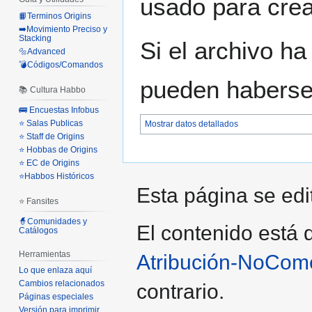
usado para crear
📙Terminos Origins
➡️Movimiento Preciso y
Stacking
Si el archivo ha
🔩Advanced
💣Códigos/Comandos
pueden haberse 
📚 Cultura Habbo
🚌 Encuestas Infobus
⭐ Salas Publicas
Mostrar datos detallados
⭐ Staff de Origins
⭐ Hobbas de Origins
⭐ EC de Origins
⭐Habbos Históricos
Esta página se edi
⭐ Fansites
🧙Comunidades y
El contenido está d
Catálogos
Herramientas
Atribución-NoCome
Lo que enlaza aquí
Cambios relacionados
contrario.
Páginas especiales
Versión para imprimir