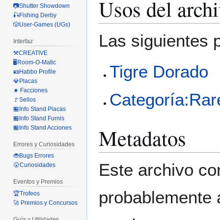
Usos del arch
📷Shutter Showdown
🎣Fishing Derby
🎲User-Games (UGs)
Las siguientes 
Interfaz
⚒️CREATIVE
🖥️Room-O-Matic
Tigre Dorado
🪪Habbo Profile
💎Placas
★ Facciones
Categoría:Rar
🚩Sellos
🏪Info Stand Placas
🏪Info Stand Furnis
Metadatos
🏪Info Stand Acciones
Errores y Curiosidades
🐞Bugs Errores
Este archivo co
😮Curiosidades
Eventos y Premios
probablemente a
🏆Trofeos
🚀 Premios y Concursos
Guía y Utilidades