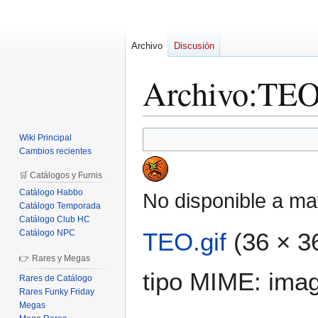
Archivo
Discusión
Archivo
:
TEO
Ir
Ir
Wiki Principal
a
a
Cambios recientes
la
la
🛒 Catálogos y Furnis
navegación
búsqueda
Catálogo Habbo
No disponible a ma
Catálogo Temporada
Catálogo Club HC
Catálogo NPC
TEO.gif
(36 × 3
👉 Rares y Megas
tipo MIME:
imag
Rares de Catálogo
Rares Funky Friday
Megas