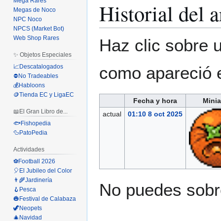
Mega Rares
Historial del 
Megas de Noco
NPC Noco
NPCS (Market Bot)
Web Shop Rares
Haz clic sobre u
✨ Objetos Especiales
como apareció 
📈Descatalogados
⛔No Tradeables
💰Habloons
🪙Tienda EC y LigaEC
Fecha y hora
Minia
📖El Gran Libro de...
actual
01:10 8 oct 2025
🐟Fishopedia
🦆PatoPedia
Actividades
⚽Football 2026
🎈El Jubileo del Color
👨‍🌾Jardinería
No puedes sobre
🪝Pesca
🎃Festival de Calabaza
🦖Neopets
🎄Navidad