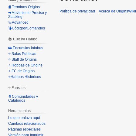
📙Terminos Origins
Política de privacidad
Acerca de OriginsWik
➡️Movimiento Preciso y
Stacking
🔩Advanced
💣Códigos/Comandos
📚 Cultura Habbo
🚌 Encuestas Infobus
⭐ Salas Publicas
⭐ Staff de Origins
⭐ Hobbas de Origins
⭐ EC de Origins
⭐Habbos Históricos
⭐ Fansites
🧙Comunidades y
Catálogos
Herramientas
Lo que enlaza aquí
Cambios relacionados
Páginas especiales
Versión para imprimir