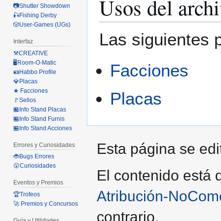
Usos del arch
📷Shutter Showdown
🎣Fishing Derby
🎲User-Games (UGs)
Las siguientes 
Interfaz
⚒️CREATIVE
🖥️Room-O-Matic
Facciones
🪪Habbo Profile
💎Placas
★ Facciones
Placas
🚩Sellos
🏪Info Stand Placas
🏪Info Stand Furnis
🏪Info Stand Acciones
Esta página se edit
Errores y Curiosidades
🐞Bugs Errores
😮Curiosidades
El contenido está d
Eventos y Premios
Atribución-NoCome
🏆Trofeos
🚀 Premios y Concursos
contrario.
Guía y Utilidades