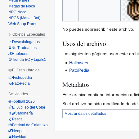
Mega Rares
Megas de Noco
NPC Noco
NPCS (Market Bot)
Web Shop Rares
No puedes sobrescribir este archivo.
✨ Objetos Especiales
Usos del archivo
📈Descatalogados
⛔No Tradeables
Las siguientes páginas usan este archi
💰Habloons
🪙Tienda EC y LigaEC
Halloween
PatoPedia
📖El Gran Libro de...
🐟Fishopedia
Metadatos
🦆PatoPedia
Actividades
Este archivo contiene información adici
⚽Football 2026
Si el archivo ha sido modificado desde
🎈El Jubileo del Color
👨‍🌾Jardinería
Mostrar datos detallados
🪝Pesca
🎃Festival de Calabaza
🦖Neopets
🎄Navidad