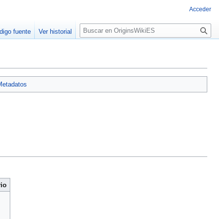
Acceder
B
digo fuente
Ver historial
u
s
c
a
r
Metadatos
io