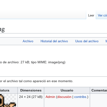
Leer
Ver có
ng
Archivo
Historial del archivo
Usos del archivo
o de archivo: 27 kB; tipo MIME:
image/png
)
ver el archivo tal como apareció en ese momento.
iatura
Dimensiones
Usuario
Comentar
24 × 24
(27 kB)
Admin
(
discusión
|
contribs.
)