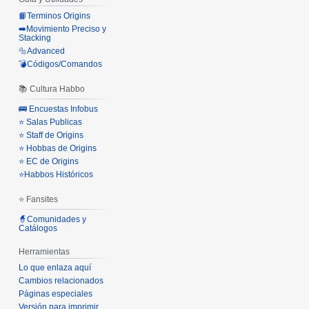
📙Terminos Origins
➡️Movimiento Preciso y
Stacking
🔩Advanced
💣Códigos/Comandos
📚 Cultura Habbo
🚌 Encuestas Infobus
⭐ Salas Publicas
⭐ Staff de Origins
⭐ Hobbas de Origins
⭐ EC de Origins
⭐Habbos Históricos
⭐ Fansites
🧙Comunidades y
Catálogos
Herramientas
Lo que enlaza aquí
Cambios relacionados
Páginas especiales
Versión para imprimir