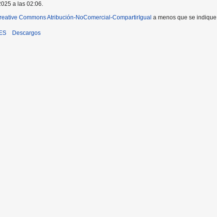
2025 a las 02:06.
reative Commons Atribución-NoComercial-CompartirIgual
a menos que se indique l
iES
Descargos