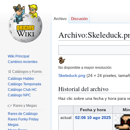
Archivo
Discusión
Archivo
:
Skeleduck.p
Ir
Ir
a
a
Wiki Principal
la
la
Cambios recientes
navegación
búsqueda
No disponible a mayor resolución.
🛒 Catálogos y Furnis
Skeleduck.png
(24 × 24 píxeles; tamañ
Catálogo Habbo
Catálogo Temporada
Historial del archivo
Catálogo Club HC
Catálogo NPC
Haz clic sobre una fecha y hora para 
👉 Rares y Megas
Fecha y hora
Min
Rares de Catálogo
actual
02:06 10 ago 2025
Rares Funky Friday
Megas