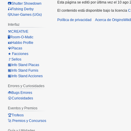
Esta página se editó por última vez el 10 ago 
📷Shutter Showdown
🎣Fishing Derby
El contenido está disponible bajo la licencia
C
🎲User-Games (UGs)
Política de privacidad
Acerca de OriginsWik
Interfaz
⚒️CREATIVE
🖥️Room-O-Matic
🪪Habbo Profile
💎Placas
★ Facciones
🚩Sellos
🏪Info Stand Placas
🏪Info Stand Furnis
🏪Info Stand Acciones
Errores y Curiosidades
🐞Bugs Errores
😮Curiosidades
Eventos y Premios
🏆Trofeos
🚀 Premios y Concursos
Guía y Utilidades