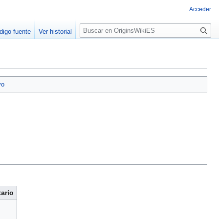
Acceder
B
digo fuente
Ver historial
u
s
c
a
r
vo
ario