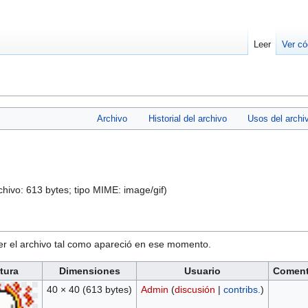
Leer
Ver có
Archivo
Historial del archivo
Usos del archi
chivo: 613 bytes; tipo MIME:
image/gif
)
ver el archivo tal como apareció en ese momento.
tura
Dimensiones
Usuario
Coment
40 × 40
(613 bytes)
Admin
(
discusión
|
contribs.
)