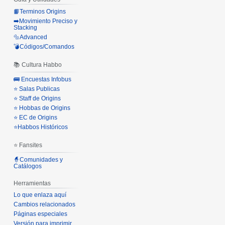
📙Terminos Origins
➡️Movimiento Preciso y
Stacking
🔩Advanced
💣Códigos/Comandos
📚 Cultura Habbo
🚌 Encuestas Infobus
⭐ Salas Publicas
⭐ Staff de Origins
⭐ Hobbas de Origins
⭐ EC de Origins
⭐Habbos Históricos
⭐ Fansites
🧙Comunidades y
Catálogos
Herramientas
Lo que enlaza aquí
Cambios relacionados
Páginas especiales
Versión para imprimir