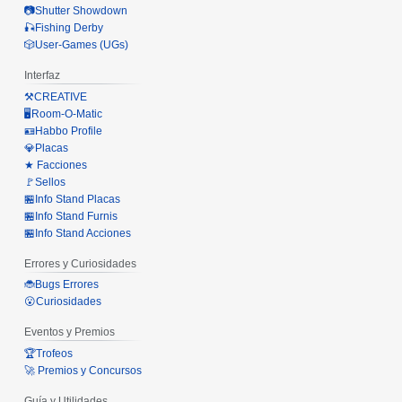
📷Shutter Showdown
🎣Fishing Derby
🎲User-Games (UGs)
Interfaz
⚒️CREATIVE
🖥️Room-O-Matic
🪪Habbo Profile
💎Placas
★ Facciones
🚩Sellos
🏪Info Stand Placas
🏪Info Stand Furnis
🏪Info Stand Acciones
Errores y Curiosidades
🐞Bugs Errores
😮Curiosidades
Eventos y Premios
🏆Trofeos
🚀 Premios y Concursos
Guía y Utilidades