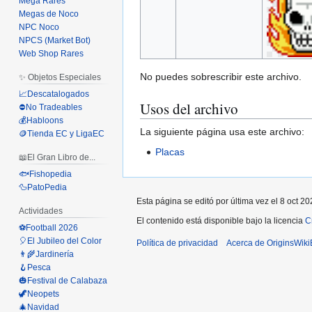
Mega Rares
Megas de Noco
NPC Noco
NPCS (Market Bot)
Web Shop Rares
No puedes sobrescribir este archivo.
✨ Objetos Especiales
📈Descatalogados
Usos del archivo
⛔No Tradeables
💰Habloons
La siguiente página usa este archivo:
🪙Tienda EC y LigaEC
Placas
📖El Gran Libro de...
🐟Fishopedia
🦆PatoPedia
Esta página se editó por última vez el 8 oct 20
Actividades
El contenido está disponible bajo la licencia
C
⚽Football 2026
🎈El Jubileo del Color
Política de privacidad
Acerca de OriginsWik
👨‍🌾Jardinería
🪝Pesca
🎃Festival de Calabaza
🦖Neopets
🎄Navidad