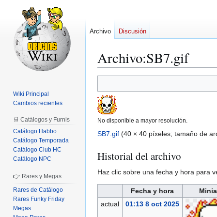
Archivo
Discusión
Archivo
:
SB7.gif
Ir
Ir
a
a
Wiki Principal
la
la
Cambios recientes
navegación
búsqueda
🛒 Catálogos y Furnis
No disponible a mayor resolución.
Catálogo Habbo
SB7.gif
(40 × 40 píxeles; tamaño de ar
Catálogo Temporada
Catálogo Club HC
Historial del archivo
Catálogo NPC
Haz clic sobre una fecha y hora para 
👉 Rares y Megas
Rares de Catálogo
Fecha y hora
Minia
Rares Funky Friday
actual
01:13 8 oct 2025
Megas