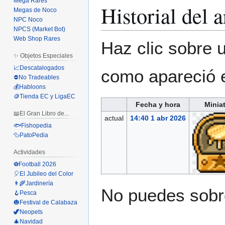
Mega Rares
Historial del 
Megas de Noco
NPC Noco
NPCS (Market Bot)
Web Shop Rares
Haz clic sobre u
✨ Objetos Especiales
📈Descatalogados
como apareció 
⛔No Tradeables
💰Habloons
🪙Tienda EC y LigaEC
Fecha y hora
Minia
📖El Gran Libro de...
actual
14:40 1 abr 2026
🐟Fishopedia
🦆PatoPedia
Actividades
⚽Football 2026
🎈El Jubileo del Color
👨‍🌾Jardinería
No puedes sobre
🪝Pesca
🎃Festival de Calabaza
🦖Neopets
🎄Navidad