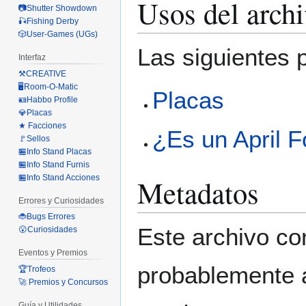
Usos del arch
📷Shutter Showdown
🎣Fishing Derby
🎲User-Games (UGs)
Las siguientes 
Interfaz
⚒️CREATIVE
🖥️Room-O-Matic
Placas
🪪Habbo Profile
💎Placas
★ Facciones
¿Es un April F
🚩Sellos
🏪Info Stand Placas
🏪Info Stand Furnis
🏪Info Stand Acciones
Metadatos
Errores y Curiosidades
🐞Bugs Errores
Este archivo co
😮Curiosidades
Eventos y Premios
probablemente a
🏆Trofeos
🚀 Premios y Concursos
Guía y Utilidades