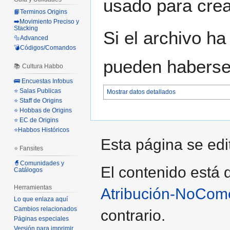
usado para crear
📙Terminos Origins
➡️Movimiento Preciso y
Stacking
Si el archivo ha
🔩Advanced
💣Códigos/Comandos
pueden haberse 
📚 Cultura Habbo
🚌 Encuestas Infobus
⭐ Salas Publicas
Mostrar datos detallados
⭐ Staff de Origins
⭐ Hobbas de Origins
⭐ EC de Origins
⭐Habbos Históricos
Esta página se edit
⭐ Fansites
🧙Comunidades y
El contenido está d
Catálogos
Herramientas
Atribución-NoCome
Lo que enlaza aquí
Cambios relacionados
contrario.
Páginas especiales
Versión para imprimir