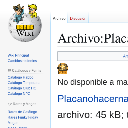
Archivo
Discusión
Archivo
:
Plac
Ir
Ir
Wiki Principal
Ar
a
a
Cambios recientes
la
la
🛒 Catálogos y Furnis
navegación
búsqueda
Catálogo Habbo
No disponible a ma
Catálogo Temporada
Catálogo Club HC
Catálogo NPC
Placanohacern
👉 Rares y Megas
archivo: 45 kB;
Rares de Catálogo
Rares Funky Friday
Megas