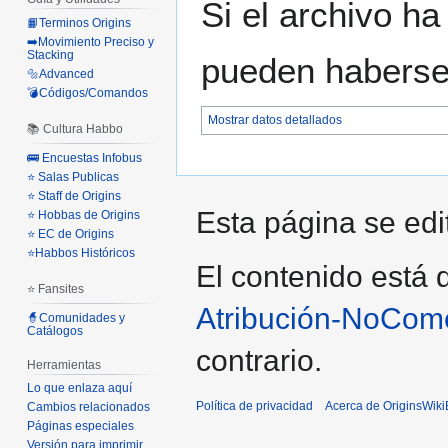
Si el archivo ha
📙Terminos Origins
➡️Movimiento Preciso y
Stacking
pueden haberse 
🔩Advanced
💣Códigos/Comandos
Mostrar datos detallados
📚 Cultura Habbo
🚌 Encuestas Infobus
⭐ Salas Publicas
⭐ Staff de Origins
Esta página se edi
⭐ Hobbas de Origins
⭐ EC de Origins
⭐Habbos Históricos
El contenido está d
⭐ Fansites
Atribución-NoCome
🧙Comunidades y
Catálogos
contrario.
Herramientas
Lo que enlaza aquí
Política de privacidad
Acerca de OriginsWik
Cambios relacionados
Páginas especiales
Versión para imprimir