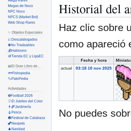
Mega Rares
Historial del 
Megas de Noco
NPC Noco
NPCS (Market Bot)
Web Shop Rares
Haz clic sobre u
✨ Objetos Especiales
📈Descatalogados
como apareció 
⛔No Tradeables
💰Habloons
🪙Tienda EC y LigaEC
Fecha y hora
Miniatu
📖El Gran Libro de...
actual
03:18 10 nov 2025
🐟Fishopedia
🦆PatoPedia
Actividades
⚽Football 2026
🎈El Jubileo del Color
👨‍🌾Jardinería
No puedes sobre
🪝Pesca
🎃Festival de Calabaza
🦖Neopets
🎄Navidad