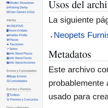
Usos del arch
📷Shutter Showdown
🎣Fishing Derby
🎲User-Games (UGs)
La siguiente pá
Interfaz
⚒️CREATIVE
🖥️Room-O-Matic
Neopets Furni
🪪Habbo Profile
💎Placas
★ Facciones
Metadatos
🚩Sellos
🏪Info Stand Placas
🏪Info Stand Furnis
🏪Info Stand Acciones
Este archivo co
Errores y Curiosidades
🐞Bugs Errores
probablemente a
😮Curiosidades
Eventos y Premios
usado para crear
🏆Trofeos
🚀 Premios y Concursos
Guía y Utilidades