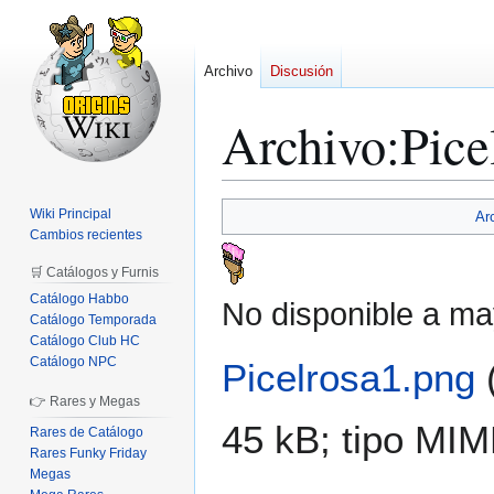
Archivo
Discusión
Archivo
:
Pice
Ir
Ir
Wiki Principal
Ar
a
a
Cambios recientes
la
la
🛒 Catálogos y Furnis
navegación
búsqueda
Catálogo Habbo
No disponible a ma
Catálogo Temporada
Catálogo Club HC
Catálogo NPC
Picelrosa1.png
👉 Rares y Megas
45 kB; tipo MI
Rares de Catálogo
Rares Funky Friday
Megas