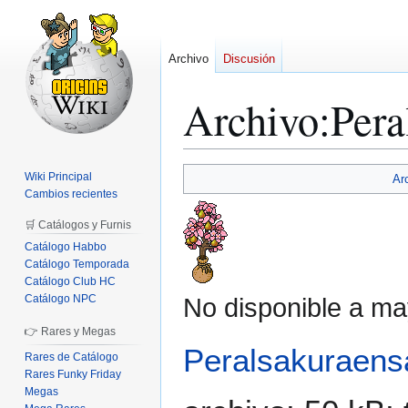
Archivo
Discusión
Archivo
:
Pera
Ir
Ir
Wiki Principal
Ar
a
a
Cambios recientes
la
la
🛒 Catálogos y Furnis
navegación
búsqueda
Catálogo Habbo
Catálogo Temporada
Catálogo Club HC
Catálogo NPC
No disponible a ma
👉 Rares y Megas
Peralsakuraens
Rares de Catálogo
Rares Funky Friday
Megas