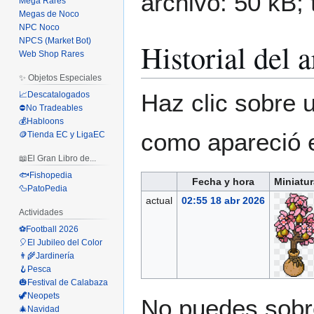
archivo: 50 kB;
Mega Rares
Megas de Noco
NPC Noco
NPCS (Market Bot)
Historial del 
Web Shop Rares
✨ Objetos Especiales
Haz clic sobre u
📈Descatalogados
⛔No Tradeables
💰Habloons
como apareció 
🪙Tienda EC y LigaEC
📖El Gran Libro de...
🐟Fishopedia
Fecha y hora
Miniatur
🦆PatoPedia
actual
02:55 18 abr 2026
Actividades
⚽Football 2026
🎈El Jubileo del Color
👨‍🌾Jardinería
🪝Pesca
🎃Festival de Calabaza
🦖Neopets
No puedes sobre
🎄Navidad