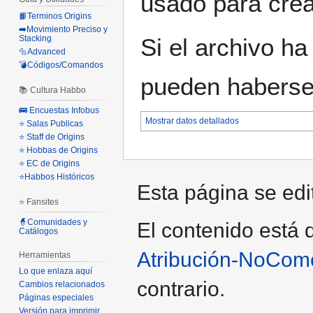
usado para crear
📙Terminos Origins
➡️Movimiento Preciso y
Stacking
Si el archivo ha
🔩Advanced
💣Códigos/Comandos
pueden haberse 
📚 Cultura Habbo
🚌 Encuestas Infobus
Mostrar datos detallados
⭐ Salas Publicas
⭐ Staff de Origins
⭐ Hobbas de Origins
⭐ EC de Origins
⭐Habbos Históricos
Esta página se edi
⭐ Fansites
🧙Comunidades y
El contenido está d
Catálogos
Atribución-NoCome
Herramientas
Lo que enlaza aquí
contrario.
Cambios relacionados
Páginas especiales
Versión para imprimir