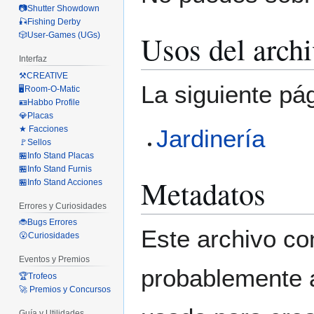
📷Shutter Showdown
🎣Fishing Derby
Usos del arch
🎲User-Games (UGs)
Interfaz
⚒️CREATIVE
La siguiente pá
🖥️Room-O-Matic
🪪Habbo Profile
💎Placas
★ Facciones
Jardinería
🚩Sellos
🏪Info Stand Placas
🏪Info Stand Furnis
Metadatos
🏪Info Stand Acciones
Errores y Curiosidades
🐞Bugs Errores
Este archivo co
😮Curiosidades
Eventos y Premios
probablemente a
🏆Trofeos
🚀 Premios y Concursos
Guía y Utilidades