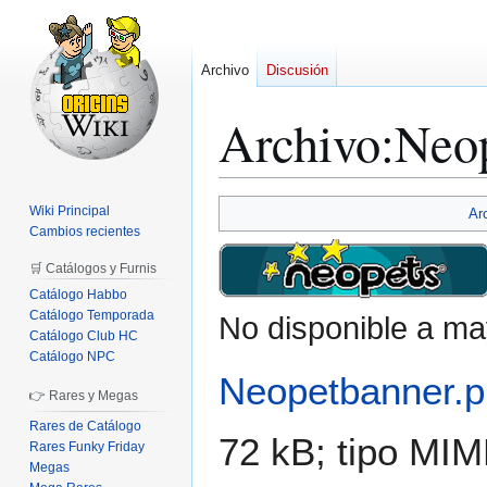
Archivo
Discusión
Archivo
:
Neop
Ir
Ir
Wiki Principal
Ar
a
a
Cambios recientes
la
la
🛒 Catálogos y Furnis
navegación
búsqueda
Catálogo Habbo
Catálogo Temporada
No disponible a ma
Catálogo Club HC
Catálogo NPC
Neopetbanner.
👉 Rares y Megas
Rares de Catálogo
72 kB; tipo MI
Rares Funky Friday
Megas