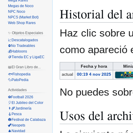
Mega Rares
Megas de Noco
Historial del 
NPC Noco
NPCS (Market Bot)
Web Shop Rares
Haz clic sobre u
✨ Objetos Especiales
📈Descatalogados
como apareció 
⛔No Tradeables
💰Habloons
🪙Tienda EC y LigaEC
Fecha y hora
Mini
📖El Gran Libro de...
actual
00:19 4 nov 2025
🐟Fishopedia
🦆PatoPedia
No puedes sobre
Actividades
⚽Football 2026
🎈El Jubileo del Color
👨‍🌾Jardinería
Usos del arch
🪝Pesca
🎃Festival de Calabaza
🦖Neopets
🎄Navidad