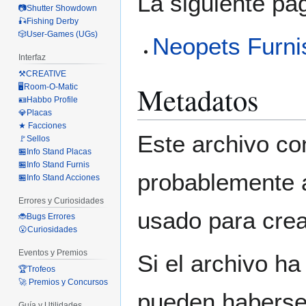
La siguiente pá
📷Shutter Showdown
🎣Fishing Derby
🎲User-Games (UGs)
Neopets Furni
Interfaz
⚒️CREATIVE
Metadatos
🖥️Room-O-Matic
🪪Habbo Profile
💎Placas
★ Facciones
Este archivo co
🚩Sellos
🏪Info Stand Placas
🏪Info Stand Furnis
probablemente a
🏪Info Stand Acciones
Errores y Curiosidades
usado para crear
🐞Bugs Errores
😮Curiosidades
Eventos y Premios
Si el archivo ha
🏆Trofeos
🚀 Premios y Concursos
pueden haberse 
Guía y Utilidades