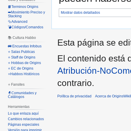
📙Terminos Origins
➡️Movimiento Preciso y
Mostrar datos detallados
Stacking
🔩Advanced
💣Códigos/Comandos
📚 Cultura Habbo
Esta página se edi
🚌 Encuestas Infobus
⭐ Salas Publicas
El contenido está d
⭐ Staff de Origins
⭐ Hobbas de Origins
Atribución-NoCome
⭐ EC de Origins
⭐Habbos Históricos
contrario.
⭐ Fansites
🧙Comunidades y
Política de privacidad
Acerca de OriginsWik
Catálogos
Herramientas
Lo que enlaza aquí
Cambios relacionados
Páginas especiales
Versión para imprimir