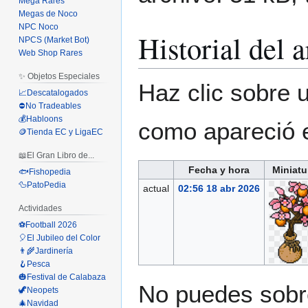
Mega Rares
Megas de Noco
NPC Noco
Historial del 
NPCS (Market Bot)
Web Shop Rares
✨ Objetos Especiales
Haz clic sobre u
📈Descatalogados
⛔No Tradeables
💰Habloons
como apareció 
🪙Tienda EC y LigaEC
📖El Gran Libro de...
Fecha y hora
Miniatu
🐟Fishopedia
🦆PatoPedia
actual
02:56 18 abr 2026
Actividades
⚽Football 2026
🎈El Jubileo del Color
👨‍🌾Jardinería
🪝Pesca
🎃Festival de Calabaza
No puedes sobre
🦖Neopets
🎄Navidad