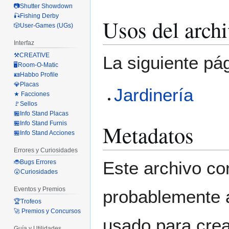
📷Shutter Showdown
🎣Fishing Derby
Usos del arch
🎲User-Games (UGs)
Interfaz
⚒️CREATIVE
La siguiente pá
🖥️Room-O-Matic
🪪Habbo Profile
💎Placas
Jardinería
★ Facciones
🚩Sellos
🏪Info Stand Placas
🏪Info Stand Furnis
Metadatos
🏪Info Stand Acciones
Errores y Curiosidades
Este archivo co
🐞Bugs Errores
😮Curiosidades
Eventos y Premios
probablemente a
🏆Trofeos
🚀 Premios y Concursos
usado para crear
Guía y Utilidades