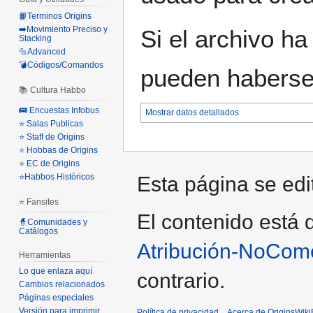
📙Terminos Origins
➡️Movimiento Preciso y
Si el archivo ha
Stacking
🔩Advanced
💣Códigos/Comandos
pueden haberse 
📚 Cultura Habbo
🚌 Encuestas Infobus
Mostrar datos detallados
⭐ Salas Publicas
⭐ Staff de Origins
⭐ Hobbas de Origins
⭐ EC de Origins
⭐Habbos Históricos
Esta página se edi
⭐ Fansites
El contenido está d
🧙Comunidades y
Catálogos
Atribución-NoCome
Herramientas
Lo que enlaza aquí
contrario.
Cambios relacionados
Páginas especiales
Versión para imprimir
Política de privacidad
Acerca de OriginsWik