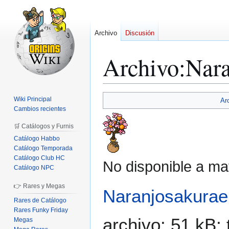
Archivo
Discusión
Archivo
:
Nara
Ir
Ir
Wiki Principal
Ar
a
a
Cambios recientes
la
la
🛒 Catálogos y Furnis
navegación
búsqueda
Catálogo Habbo
Catálogo Temporada
Catálogo Club HC
No disponible a ma
Catálogo NPC
👉 Rares y Megas
Naranjosakurae
Rares de Catálogo
Rares Funky Friday
archivo: 51 kB;
Megas