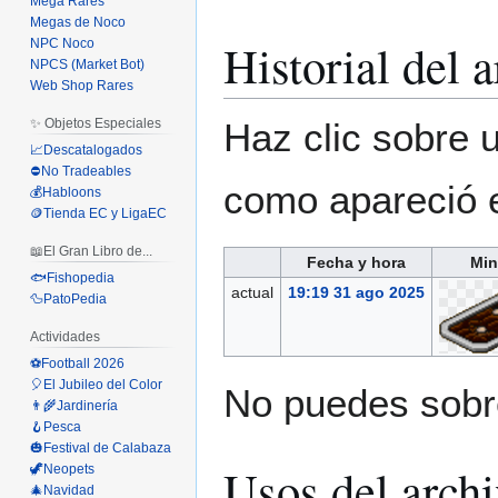
Mega Rares
Megas de Noco
Historial del 
NPC Noco
NPCS (Market Bot)
Web Shop Rares
Haz clic sobre u
✨ Objetos Especiales
📈Descatalogados
⛔No Tradeables
como apareció 
💰Habloons
🪙Tienda EC y LigaEC
📖El Gran Libro de...
Fecha y hora
Min
🐟Fishopedia
actual
19:19 31 ago 2025
🦆PatoPedia
Actividades
⚽Football 2026
🎈El Jubileo del Color
No puedes sobre
👨‍🌾Jardinería
🪝Pesca
🎃Festival de Calabaza
Usos del arch
🦖Neopets
🎄Navidad