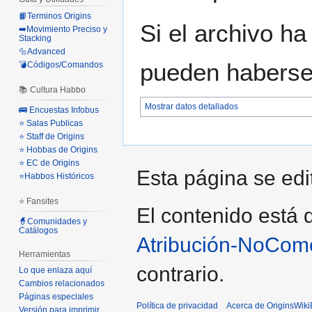
📙Terminos Origins
Si el archivo ha
➡️Movimiento Preciso y
Stacking
🔩Advanced
pueden haberse 
💣Códigos/Comandos
📚 Cultura Habbo
Mostrar datos detallados
🚌 Encuestas Infobus
⭐ Salas Publicas
⭐ Staff de Origins
⭐ Hobbas de Origins
⭐ EC de Origins
Esta página se edi
⭐Habbos Históricos
⭐ Fansites
El contenido está d
🧙Comunidades y
Catálogos
Atribución-NoCome
Herramientas
contrario.
Lo que enlaza aquí
Cambios relacionados
Páginas especiales
Política de privacidad
Acerca de OriginsWik
Versión para imprimir