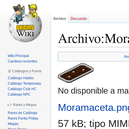
Archivo
Discusión
Archivo
:
Mor
Ir
Ir
Wiki Principal
Ar
a
a
Cambios recientes
la
la
🛒 Catálogos y Furnis
navegación
búsqueda
Catálogo Habbo
Catálogo Temporada
No disponible a ma
Catálogo Club HC
Catálogo NPC
Moramaceta.pn
👉 Rares y Megas
Rares de Catálogo
Rares Funky Friday
57 kB; tipo MI
Megas