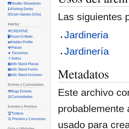
📷Shutter Showdown
🎣Fishing Derby
Las siguientes 
🎲User-Games (UGs)
Interfaz
⚒️CREATIVE
Jardineria
🖥️Room-O-Matic
🪪Habbo Profile
💎Placas
Jardinería
★ Facciones
🚩Sellos
🏪Info Stand Placas
Metadatos
🏪Info Stand Furnis
🏪Info Stand Acciones
Errores y Curiosidades
Este archivo co
🐞Bugs Errores
😮Curiosidades
probablemente a
Eventos y Premios
🏆Trofeos
🚀 Premios y Concursos
usado para crear
Guía y Utilidades