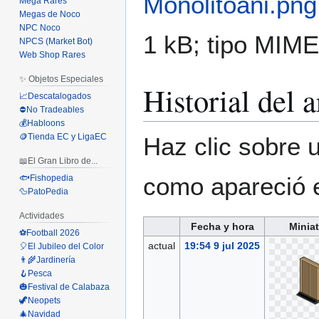
Monolitoani.png
Mega Rares
Megas de Noco
NPC Noco
1 kB; tipo MIM
NPCS (Market Bot)
Web Shop Rares
✨ Objetos Especiales
Historial del 
📈Descatalogados
⛔No Tradeables
💰Habloons
🪙Tienda EC y LigaEC
Haz clic sobre u
📖El Gran Libro de...
como apareció 
🐟Fishopedia
🦆PatoPedia
Actividades
Fecha y hora
Minia
⚽Football 2026
actual
19:54 9 jul 2025
🎈El Jubileo del Color
👨‍🌾Jardinería
🪝Pesca
🎃Festival de Calabaza
🦖Neopets
🎄Navidad