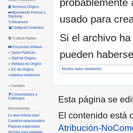
probablemente a
📙Terminos Origins
➡️Movimiento Preciso y
usado para crear
Stacking
🔩Advanced
💣Códigos/Comandos
Si el archivo ha
📚 Cultura Habbo
🚌 Encuestas Infobus
pueden haberse 
⭐ Salas Publicas
⭐ Staff de Origins
⭐ Hobbas de Origins
Mostrar datos detallados
⭐ EC de Origins
⭐Habbos Históricos
⭐ Fansites
🧙Comunidades y
Esta página se edit
Catálogos
Herramientas
El contenido está d
Lo que enlaza aquí
Cambios relacionados
Atribución-NoCome
Páginas especiales
Versión para imprimir