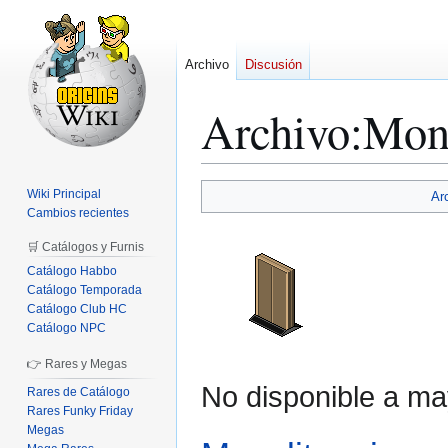
Archivo
Discusión
Archivo
:
Mono
Ir
Ir
Wiki Principal
Ar
a
a
Cambios recientes
la
la
🛒 Catálogos y Furnis
navegación
búsqueda
Catálogo Habbo
Catálogo Temporada
Catálogo Club HC
Catálogo NPC
👉 Rares y Megas
No disponible a ma
Rares de Catálogo
Rares Funky Friday
Megas