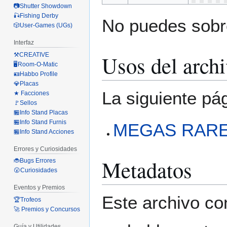
📷Shutter Showdown
🎣Fishing Derby
No puedes sobre
🎲User-Games (UGs)
Interfaz
Usos del arch
⚒️CREATIVE
🖥️Room-O-Matic
🪪Habbo Profile
💎Placas
La siguiente pá
★ Facciones
🚩Sellos
🏪Info Stand Placas
🏪Info Stand Furnis
MEGAS RAR
🏪Info Stand Acciones
Errores y Curiosidades
Metadatos
🐞Bugs Errores
😮Curiosidades
Eventos y Premios
Este archivo co
🏆Trofeos
🚀 Premios y Concursos
Guía y Utilidades