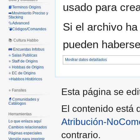
usado para crear
📙Terminos Origins
➡️Movimiento Preciso y
Stacking
Si el archivo ha
🔩Advanced
💣Códigos/Comandos
📚 Cultura Habbo
pueden haberse 
🚌 Encuestas Infobus
⭐ Salas Publicas
Mostrar datos detallados
⭐ Staff de Origins
⭐ Hobbas de Origins
⭐ EC de Origins
⭐Habbos Históricos
Esta página se edi
⭐ Fansites
🧙Comunidades y
Catálogos
El contenido está d
Herramientas
Atribución-NoCome
Lo que enlaza aquí
Cambios relacionados
contrario.
Páginas especiales
Versión para imprimir