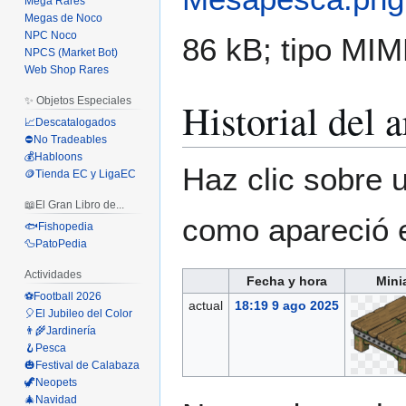
Mega Rares
Megas de Noco
NPC Noco
86 kB; tipo MI
NPCS (Market Bot)
Web Shop Rares
Historial del 
✨ Objetos Especiales
📈Descatalogados
⛔No Tradeables
💰Habloons
Haz clic sobre u
🪙Tienda EC y LigaEC
📖El Gran Libro de...
como apareció 
🐟Fishopedia
🦆PatoPedia
Actividades
Fecha y hora
Mini
⚽Football 2026
actual
18:19 9 ago 2025
🎈El Jubileo del Color
👨‍🌾Jardinería
🪝Pesca
🎃Festival de Calabaza
🦖Neopets
🎄Navidad