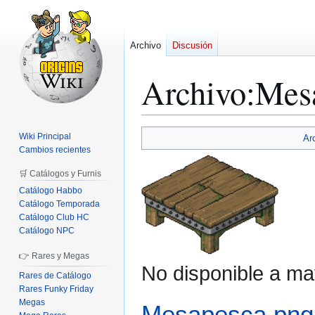
Archivo
Discusión
Archivo
:
Mes
Ir
Ir
Wiki Principal
Ar
a
a
Cambios recientes
la
la
🛒 Catálogos y Furnis
navegación
búsqueda
Catálogo Habbo
Catálogo Temporada
Catálogo Club HC
Catálogo NPC
👉 Rares y Megas
No disponible a ma
Rares de Catálogo
Rares Funky Friday
Megas
Mesapesca.png