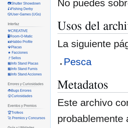
No puedes sobre
📷Shutter Showdown
🎣Fishing Derby
🎲User-Games (UGs)
Usos del arch
Interfaz
⚒️CREATIVE
🖥️Room-O-Matic
La siguiente pá
🪪Habbo Profile
💎Placas
★ Facciones
🚩Sellos
Pesca
🏪Info Stand Placas
🏪Info Stand Furnis
🏪Info Stand Acciones
Metadatos
Errores y Curiosidades
🐞Bugs Errores
😮Curiosidades
Este archivo co
Eventos y Premios
🏆Trofeos
probablemente a
🚀 Premios y Concursos
Guía y Utilidades