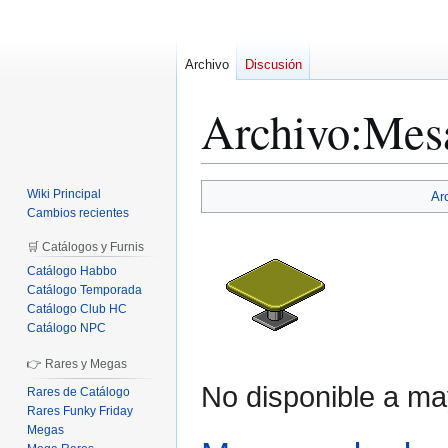
Archivo
Discusión
Archivo
:
Mes
Ir
Ir
Wiki Principal
Ar
a
a
Cambios recientes
la
la
🛒 Catálogos y Furnis
navegación
búsqueda
Catálogo Habbo
Catálogo Temporada
Catálogo Club HC
Catálogo NPC
👉 Rares y Megas
No disponible a ma
Rares de Catálogo
Rares Funky Friday
Megas