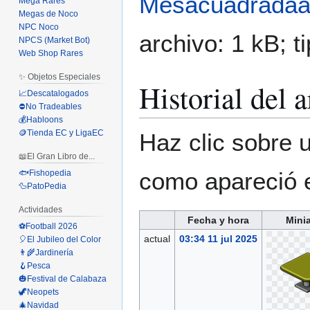
Mesacuadradaa
Mega Rares
Megas de Noco
NPC Noco
archivo: 1 kB; 
NPCS (Market Bot)
Web Shop Rares
✨ Objetos Especiales
Historial del 
📈Descatalogados
⛔No Tradeables
💰Habloons
🪙Tienda EC y LigaEC
Haz clic sobre u
📖El Gran Libro de...
como apareció 
🐟Fishopedia
🦆PatoPedia
Actividades
Fecha y hora
Mini
⚽Football 2026
actual
03:34 11 jul 2025
🎈El Jubileo del Color
👨‍🌾Jardinería
🪝Pesca
🎃Festival de Calabaza
🦖Neopets
🎄Navidad