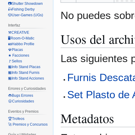
📷Shutter Showdown
🎣Fishing Derby
No puedes sobre
🎲User-Games (UGs)
Interfaz
Usos del arch
⚒️CREATIVE
🖥️Room-O-Matic
🪪Habbo Profile
💎Placas
Las siguientes 
★ Facciones
🚩Sellos
🏪Info Stand Placas
🏪Info Stand Furnis
Furnis Descat
🏪Info Stand Acciones
Errores y Curiosidades
Set Plasto de 
🐞Bugs Errores
😮Curiosidades
Eventos y Premios
Metadatos
🏆Trofeos
🚀 Premios y Concursos
Guía y Utilidades