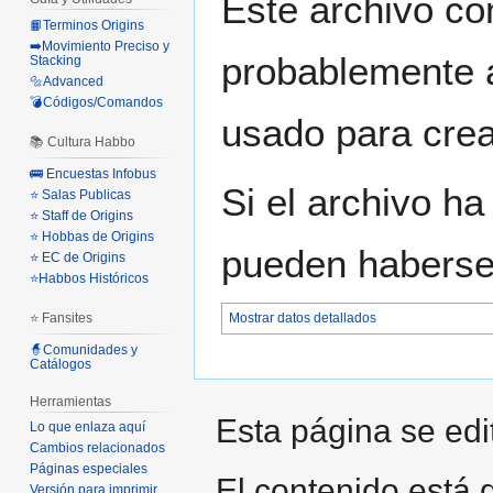
Este archivo co
📙Terminos Origins
➡️Movimiento Preciso y
probablemente a
Stacking
🔩Advanced
💣Códigos/Comandos
usado para crear
📚 Cultura Habbo
🚌 Encuestas Infobus
Si el archivo ha
⭐ Salas Publicas
⭐ Staff de Origins
⭐ Hobbas de Origins
pueden haberse 
⭐ EC de Origins
⭐Habbos Históricos
⭐ Fansites
Mostrar datos detallados
🧙Comunidades y
Catálogos
Herramientas
Esta página se edit
Lo que enlaza aquí
Cambios relacionados
Páginas especiales
El contenido está d
Versión para imprimir