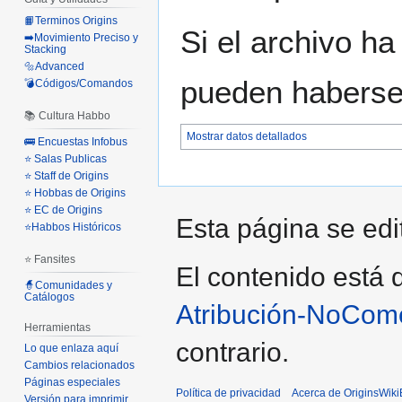
📙Terminos Origins
Si el archivo ha
➡️Movimiento Preciso y
Stacking
🔩Advanced
pueden haberse 
💣Códigos/Comandos
📚 Cultura Habbo
Mostrar datos detallados
🚌 Encuestas Infobus
⭐ Salas Publicas
⭐ Staff de Origins
⭐ Hobbas de Origins
⭐ EC de Origins
Esta página se edi
⭐Habbos Históricos
⭐ Fansites
El contenido está d
🧙Comunidades y
Catálogos
Atribución-NoCome
Herramientas
contrario.
Lo que enlaza aquí
Cambios relacionados
Páginas especiales
Política de privacidad
Acerca de OriginsWik
Versión para imprimir