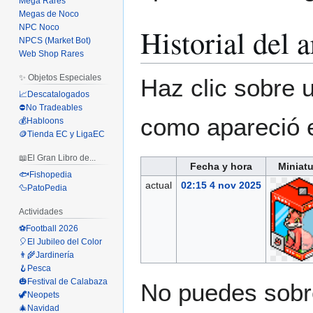
Mega Rares
Megas de Noco
Historial del 
NPC Noco
NPCS (Market Bot)
Web Shop Rares
✨ Objetos Especiales
Haz clic sobre u
📈Descatalogados
⛔No Tradeables
como apareció 
💰Habloons
🪙Tienda EC y LigaEC
📖El Gran Libro de...
Fecha y hora
Miniatu
🐟Fishopedia
actual
02:15 4 nov 2025
🦆PatoPedia
Actividades
⚽Football 2026
🎈El Jubileo del Color
👨‍🌾Jardinería
🪝Pesca
🎃Festival de Calabaza
No puedes sobre
🦖Neopets
🎄Navidad