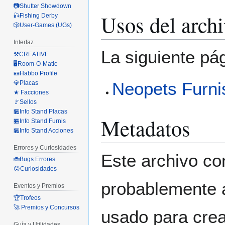
📷Shutter Showdown
Usos del arch
🎣Fishing Derby
🎲User-Games (UGs)
Interfaz
La siguiente pá
⚒️CREATIVE
🖥️Room-O-Matic
🪪Habbo Profile
Neopets Furni
💎Placas
★ Facciones
🚩Sellos
🏪Info Stand Placas
Metadatos
🏪Info Stand Furnis
🏪Info Stand Acciones
Errores y Curiosidades
Este archivo co
🐞Bugs Errores
😮Curiosidades
probablemente a
Eventos y Premios
🏆Trofeos
🚀 Premios y Concursos
usado para crear
Guía y Utilidades