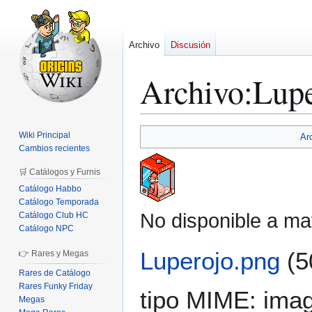
Archivo
Discusión
Archivo
:
Lupe
Ir
Ir
Wiki Principal
Ar
a
a
Cambios recientes
la
la
🛒 Catálogos y Furnis
navegación
búsqueda
Catálogo Habbo
Catálogo Temporada
No disponible a ma
Catálogo Club HC
Catálogo NPC
Luperojo.png
(5
👉 Rares y Megas
Rares de Catálogo
Rares Funky Friday
tipo MIME:
ima
Megas