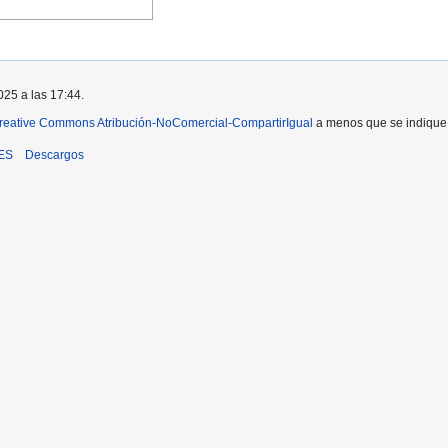
025 a las 17:44.
reative Commons Atribución-NoComercial-CompartirIgual
a menos que se indique l
iES
Descargos