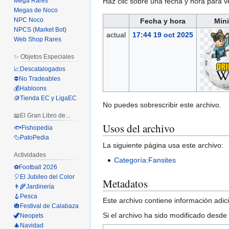
Haz clic sobre una fecha y hora para 
Mega Rares
Megas de Noco
NPC Noco
Fecha y hora
Mini
NPCS (Market Bot)
actual
17:44 19 oct 2025
Web Shop Rares
✨ Objetos Especiales
📈Descatalogados
⛔No Tradeables
💰Habloons
🪙Tienda EC y LigaEC
No puedes sobrescribir este archivo.
📖El Gran Libro de...
Usos del archivo
🐟Fishopedia
🦆PatoPedia
La siguiente página usa este archivo:
Actividades
Categoría:Fansites
⚽Football 2026
🎈El Jubileo del Color
Metadatos
👨‍🌾Jardinería
🪝Pesca
Este archivo contiene información adici
🎃Festival de Calabaza
Si el archivo ha sido modificado desde
🦖Neopets
🎄Navidad