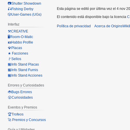
📷Shutter Showdown
Esta página se editó por última vez el 4 nov 2
🎣Fishing Derby
🎲User-Games (UGs)
El contenido está disponible bajo la licencia
C
Interfaz
Política de privacidad
Acerca de OriginsWik
⚒️CREATIVE
🖥️Room-O-Matic
🪪Habbo Profile
💎Placas
★ Facciones
🚩Sellos
🏪Info Stand Placas
🏪Info Stand Furnis
🏪Info Stand Acciones
Errores y Curiosidades
🐞Bugs Errores
😮Curiosidades
Eventos y Premios
🏆Trofeos
🚀 Premios y Concursos
Guía y Utilidades