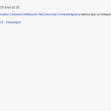
025 a las 02:10.
reative Commons Atribución-NoComercial-CompartirIgual
a menos que se indique l
iES
Descargos