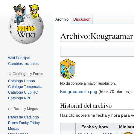
Archivo
Discusión
Archivo
:
Kougraamari
Ir
Ir
a
a
Wiki Principal
la
la
Cambios recientes
navegación
búsqueda
🛒 Catálogos y Furnis
Catálogo Habbo
No disponible a mayor resolución.
Catálogo Temporada
Kougraamarillo.png
(50 × 70 píxeles; 
Catálogo Club HC
Catálogo NPC
Historial del archivo
👉 Rares y Megas
Haz clic sobre una fecha y hora para 
Rares de Catálogo
Rares Funky Friday
Fecha y hora
Miniatu
Megas