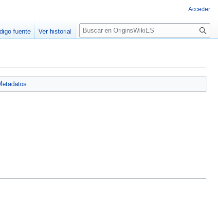
Acceder
B
digo fuente
Ver historial
u
s
c
a
r
Metadatos