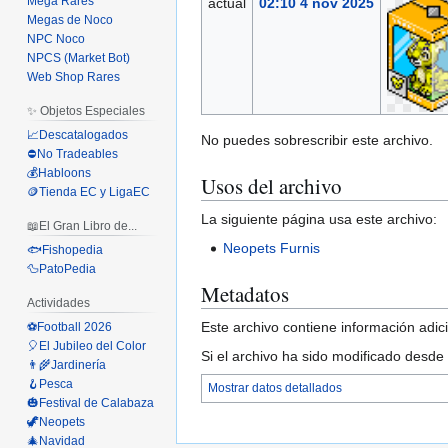
Mega Rares
actual
02:10 4 nov 2025
Megas de Noco
NPC Noco
NPCS (Market Bot)
Web Shop Rares
✨ Objetos Especiales
📈Descatalogados
No puedes sobrescribir este archivo.
⛔No Tradeables
💰Habloons
Usos del archivo
🪙Tienda EC y LigaEC
La siguiente página usa este archivo:
📖El Gran Libro de...
Neopets Furnis
🐟Fishopedia
🦆PatoPedia
Metadatos
Actividades
Este archivo contiene información adici
⚽Football 2026
🎈El Jubileo del Color
Si el archivo ha sido modificado desde
👨‍🌾Jardinería
🪝Pesca
Mostrar datos detallados
🎃Festival de Calabaza
🦖Neopets
🎄Navidad