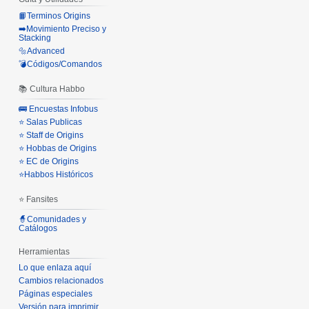
📙Terminos Origins
➡️Movimiento Preciso y
Stacking
🔩Advanced
💣Códigos/Comandos
📚 Cultura Habbo
🚌 Encuestas Infobus
⭐ Salas Publicas
⭐ Staff de Origins
⭐ Hobbas de Origins
⭐ EC de Origins
⭐Habbos Históricos
⭐ Fansites
🧙Comunidades y
Catálogos
Herramientas
Lo que enlaza aquí
Cambios relacionados
Páginas especiales
Versión para imprimir