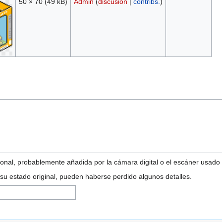
50 × 70
(49 kB)
Admin
(
discusión
|
contribs.
)
onal, probablemente añadida por la cámara digital o el escáner usado pa
 su estado original, pueden haberse perdido algunos detalles.