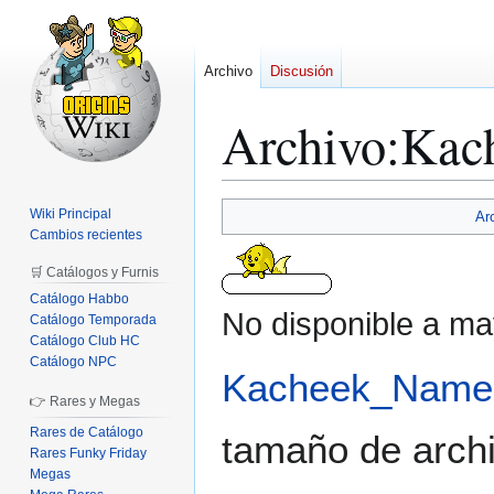
Archivo
Discusión
Archivo
:
Kach
Ir
Ir
Wiki Principal
Ar
a
a
Cambios recientes
la
la
🛒 Catálogos y Furnis
navegación
búsqueda
Catálogo Habbo
No disponible a ma
Catálogo Temporada
Catálogo Club HC
Catálogo NPC
Kacheek_Namepl
👉 Rares y Megas
Rares de Catálogo
tamaño de archi
Rares Funky Friday
Megas