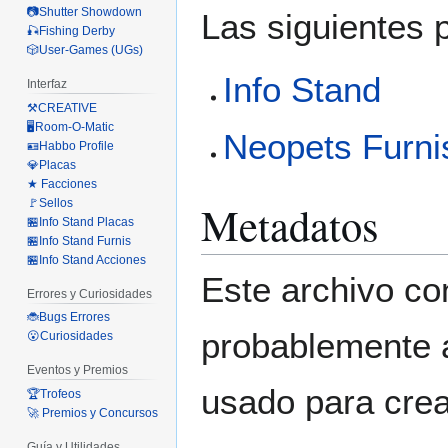
📷Shutter Showdown
Las siguientes 
🎣Fishing Derby
🎲User-Games (UGs)
Info Stand
Interfaz
⚒️CREATIVE
🖥️Room-O-Matic
Neopets Furni
🪪Habbo Profile
💎Placas
★ Facciones
🚩Sellos
Metadatos
🏪Info Stand Placas
🏪Info Stand Furnis
🏪Info Stand Acciones
Este archivo co
Errores y Curiosidades
🐞Bugs Errores
probablemente a
😮Curiosidades
Eventos y Premios
usado para crear
🏆Trofeos
🚀 Premios y Concursos
Guía y Utilidades