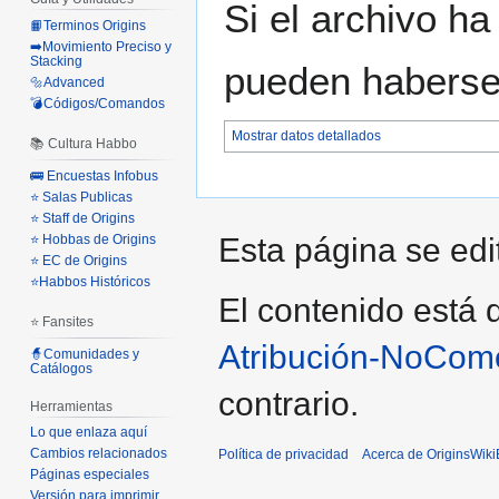
Si el archivo ha
📙Terminos Origins
➡️Movimiento Preciso y
Stacking
pueden haberse 
🔩Advanced
💣Códigos/Comandos
Mostrar datos detallados
📚 Cultura Habbo
🚌 Encuestas Infobus
⭐ Salas Publicas
⭐ Staff de Origins
⭐ Hobbas de Origins
Esta página se edi
⭐ EC de Origins
⭐Habbos Históricos
El contenido está d
⭐ Fansites
Atribución-NoCome
🧙Comunidades y
Catálogos
contrario.
Herramientas
Lo que enlaza aquí
Cambios relacionados
Política de privacidad
Acerca de OriginsWik
Páginas especiales
Versión para imprimir