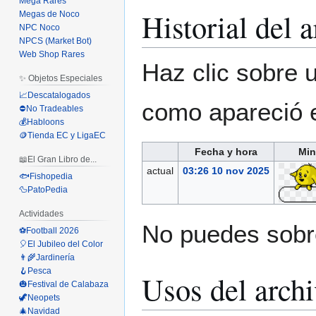
Mega Rares
Historial del 
Megas de Noco
NPC Noco
NPCS (Market Bot)
Web Shop Rares
Haz clic sobre u
✨ Objetos Especiales
📈Descatalogados
como apareció 
⛔No Tradeables
💰Habloons
🪙Tienda EC y LigaEC
Fecha y hora
Min
📖El Gran Libro de...
actual
03:26 10 nov 2025
🐟Fishopedia
🦆PatoPedia
Actividades
No puedes sobre
⚽Football 2026
🎈El Jubileo del Color
👨‍🌾Jardinería
🪝Pesca
Usos del arch
🎃Festival de Calabaza
🦖Neopets
🎄Navidad