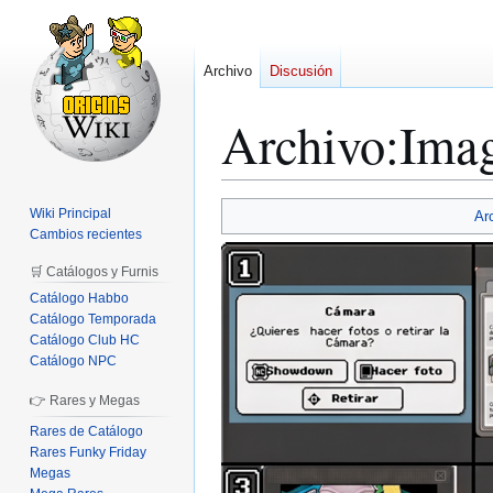
Archivo
Discusión
Archivo
:
Imag
Ir
Ir
Wiki Principal
Ar
a
a
Cambios recientes
la
la
🛒 Catálogos y Furnis
navegación
búsqueda
Catálogo Habbo
Catálogo Temporada
Catálogo Club HC
Catálogo NPC
👉 Rares y Megas
Rares de Catálogo
Rares Funky Friday
Megas