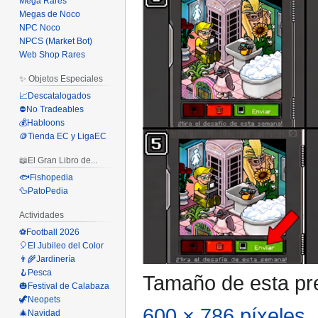
Mega Rares
Megas de Noco
NPC Noco
NPCS (Market Bot)
Web Shop Rares
✨ Objetos Especiales
📈Descatalogados
⛔No Tradeables
💰Habloons
🪙Tienda EC y LigaEC
📖El Gran Libro de...
🐟Fishopedia
🦆PatoPedia
Actividades
⚽Football 2026
🎈El Jubileo del Color
👨‍🌾Jardinería
🪝Pesca
Tamaño de esta pre
🎃Festival de Calabaza
🦖Neopets
600 × 786 píxeles
.
🎄Navidad