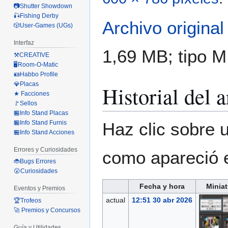
📷Shutter Showdown
🎣Fishing Derby
Archivo original
🎲User-Games (UGs)
Interfaz
1,69 MB; tipo 
⚒️CREATIVE
🖥️Room-O-Matic
🪪Habbo Profile
💎Placas
Historial del 
★ Facciones
🚩Sellos
🏪Info Stand Placas
🏪Info Stand Furnis
Haz clic sobre u
🏪Info Stand Acciones
Errores y Curiosidades
como apareció 
🐞Bugs Errores
😮Curiosidades
Fecha y hora
Miniat
Eventos y Premios
actual
12:51 30 abr 2026
🏆Trofeos
🚀 Premios y Concursos
Guía y Utilidades