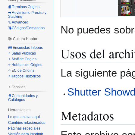
📙Terminos Origins
➡️Movimiento Preciso y
Stacking
🔩Advanced
No puedes sobre
💣Códigos/Comandos
📚 Cultura Habbo
Usos del arch
🚌 Encuestas Infobus
⭐ Salas Publicas
⭐ Staff de Origins
⭐ Hobbas de Origins
La siguiente pá
⭐ EC de Origins
⭐Habbos Históricos
⭐ Fansites
Shutter Show
🧙Comunidades y
Catálogos
Metadatos
Herramientas
Lo que enlaza aquí
Cambios relacionados
Páginas especiales
Este archivo co
Versión para imprimir