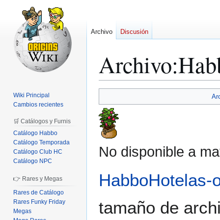
Archivo
Discusión
Archivo
:
Hab
Ir
Ir
Wiki Principal
Ar
a
a
Cambios recientes
la
la
🛒 Catálogos y Furnis
navegación
búsqueda
Catálogo Habbo
Catálogo Temporada
No disponible a ma
Catálogo Club HC
Catálogo NPC
HabboHotelas-
👉 Rares y Megas
Rares de Catálogo
tamaño de archi
Rares Funky Friday
Megas