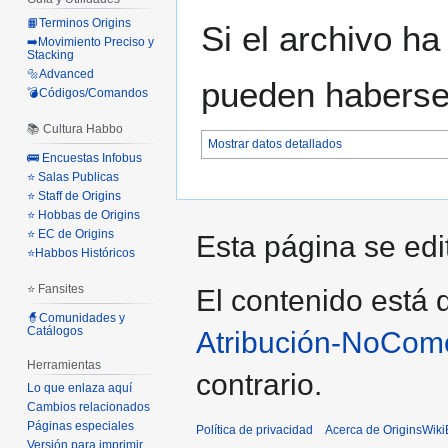
📙Terminos Origins
Si el archivo ha
➡️Movimiento Preciso y
Stacking
🔩Advanced
pueden haberse 
💣Códigos/Comandos
📚 Cultura Habbo
Mostrar datos detallados
🚌 Encuestas Infobus
⭐ Salas Publicas
⭐ Staff de Origins
⭐ Hobbas de Origins
⭐ EC de Origins
Esta página se edit
⭐Habbos Históricos
⭐ Fansites
El contenido está d
🧙Comunidades y
Catálogos
Atribución-NoCome
Herramientas
contrario.
Lo que enlaza aquí
Cambios relacionados
Páginas especiales
Política de privacidad
Acerca de OriginsWik
Versión para imprimir