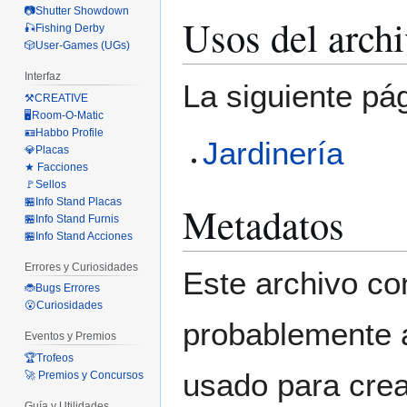
📷Shutter Showdown
Usos del arch
🎣Fishing Derby
🎲User-Games (UGs)
Interfaz
La siguiente pá
⚒️CREATIVE
🖥️Room-O-Matic
🪪Habbo Profile
Jardinería
💎Placas
★ Facciones
🚩Sellos
🏪Info Stand Placas
Metadatos
🏪Info Stand Furnis
🏪Info Stand Acciones
Errores y Curiosidades
Este archivo co
🐞Bugs Errores
😮Curiosidades
probablemente a
Eventos y Premios
🏆Trofeos
usado para crear
🚀 Premios y Concursos
Guía y Utilidades