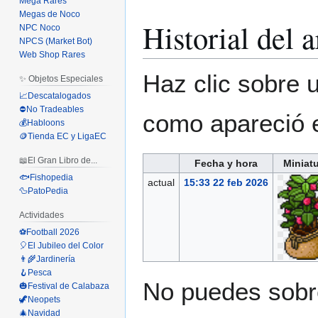
Mega Rares
Megas de Noco
Historial del 
NPC Noco
NPCS (Market Bot)
Web Shop Rares
Haz clic sobre u
✨ Objetos Especiales
📈Descatalogados
⛔No Tradeables
como apareció 
💰Habloons
🪙Tienda EC y LigaEC
📖El Gran Libro de...
Fecha y hora
Miniat
🐟Fishopedia
actual
15:33 22 feb 2026
🦆PatoPedia
Actividades
⚽Football 2026
🎈El Jubileo del Color
👨‍🌾Jardinería
🪝Pesca
No puedes sobre
🎃Festival de Calabaza
🦖Neopets
🎄Navidad