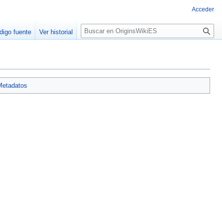
Acceder
B
digo fuente
Ver historial
u
s
c
a
r
Metadatos