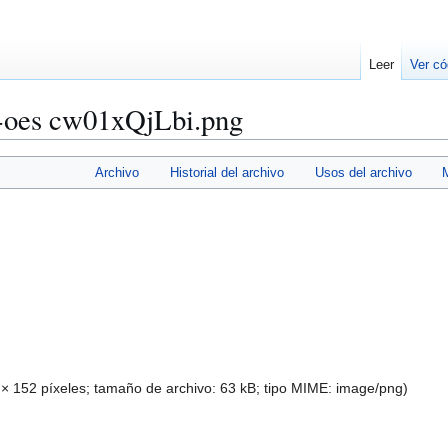
Leer
Ver có
-oes cw01xQjLbi.png
Archivo
Historial del archivo
Usos del archivo
 × 152 píxeles; tamaño de archivo: 63 kB; tipo MIME:
image/png
)