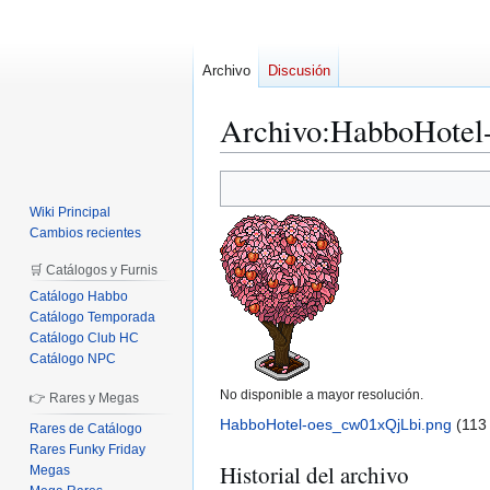
Archivo
Discusión
Archivo
:
HabboHotel
Ir
Ir
a
a
Wiki Principal
la
la
Cambios recientes
navegación
búsqueda
🛒 Catálogos y Furnis
Catálogo Habbo
Catálogo Temporada
Catálogo Club HC
Catálogo NPC
No disponible a mayor resolución.
👉 Rares y Megas
HabboHotel-oes_cw01xQjLbi.png
(113
Rares de Catálogo
Rares Funky Friday
Historial del archivo
Megas