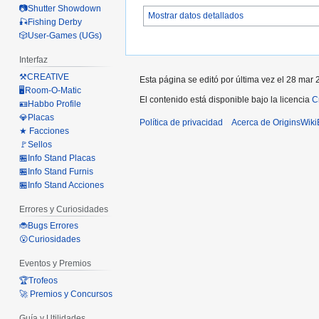
📷Shutter Showdown
Mostrar datos detallados
🎣Fishing Derby
🎲User-Games (UGs)
Interfaz
⚒️CREATIVE
Esta página se editó por última vez el 28 mar 
🖥️Room-O-Matic
El contenido está disponible bajo la licencia
C
🪪Habbo Profile
💎Placas
Política de privacidad
Acerca de OriginsWik
★ Facciones
🚩Sellos
🏪Info Stand Placas
🏪Info Stand Furnis
🏪Info Stand Acciones
Errores y Curiosidades
🐞Bugs Errores
😮Curiosidades
Eventos y Premios
🏆Trofeos
🚀 Premios y Concursos
Guía y Utilidades