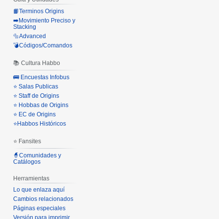
📙Terminos Origins
➡️Movimiento Preciso y
Stacking
🔩Advanced
💣Códigos/Comandos
📚 Cultura Habbo
🚌 Encuestas Infobus
⭐ Salas Publicas
⭐ Staff de Origins
⭐ Hobbas de Origins
⭐ EC de Origins
⭐Habbos Históricos
⭐ Fansites
🧙Comunidades y
Catálogos
Herramientas
Lo que enlaza aquí
Cambios relacionados
Páginas especiales
Versión para imprimir