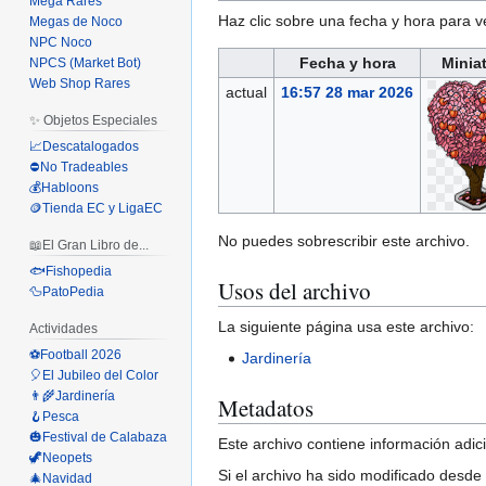
Mega Rares
Haz clic sobre una fecha y hora para 
Megas de Noco
NPC Noco
Fecha y hora
Minia
NPCS (Market Bot)
Web Shop Rares
actual
16:57 28 mar 2026
✨ Objetos Especiales
📈Descatalogados
⛔No Tradeables
💰Habloons
🪙Tienda EC y LigaEC
No puedes sobrescribir este archivo.
📖El Gran Libro de...
🐟Fishopedia
Usos del archivo
🦆PatoPedia
La siguiente página usa este archivo:
Actividades
⚽Football 2026
Jardinería
🎈El Jubileo del Color
👨‍🌾Jardinería
Metadatos
🪝Pesca
🎃Festival de Calabaza
Este archivo contiene información adici
🦖Neopets
Si el archivo ha sido modificado desde
🎄Navidad